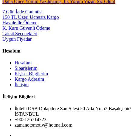
Daha Önce Yorum Yazılmamış. İlk Yorum Yazan Siz Olun!
7 Gün İade Garantisi
150 TL Üzeri Ücretsiz Kargo
Havale İle Ödeme
K. Kartı Güvenli Ödeme
Taksit Seçenekleri
Uygun Fiyatlar
Hesabım
Hesabım
Siparişlerim
Kişisel Bilgilerim
Kargo Adresim
İletişim
İletişim Bilgileri
İkitelli OSB Dolapdere San Sitesi 20 Ada No:52 Başakşehir/
İSTANBUL
+902126714723
zamanotomotiv@hotmail.com