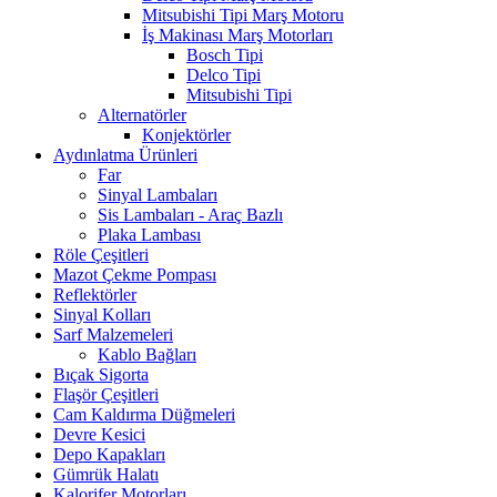
Mitsubishi Tipi Marş Motoru
İş Makinası Marş Motorları
Bosch Tipi
Delco Tipi
Mitsubishi Tipi
Alternatörler
Konjektörler
Aydınlatma Ürünleri
Far
Sinyal Lambaları
Sis Lambaları - Araç Bazlı
Plaka Lambası
Röle Çeşitleri
Mazot Çekme Pompası
Reflektörler
Sinyal Kolları
Sarf Malzemeleri
Kablo Bağları
Bıçak Sigorta
Flaşör Çeşitleri
Cam Kaldırma Düğmeleri
Devre Kesici
Depo Kapakları
Gümrük Halatı
Kalorifer Motorları