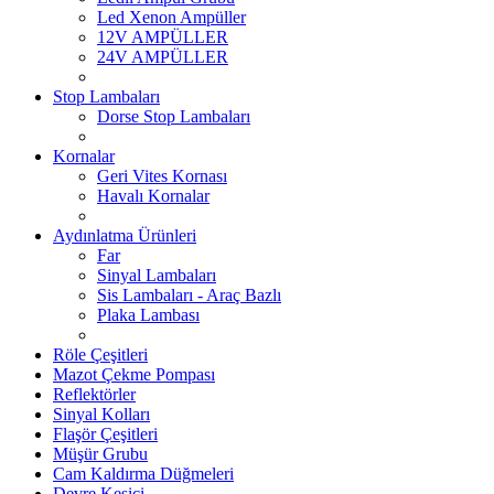
Led Xenon Ampüller
12V AMPÜLLER
24V AMPÜLLER
Stop Lambaları
Dorse Stop Lambaları
Kornalar
Geri Vites Kornası
Havalı Kornalar
Aydınlatma Ürünleri
Far
Sinyal Lambaları
Sis Lambaları - Araç Bazlı
Plaka Lambası
Röle Çeşitleri
Mazot Çekme Pompası
Reflektörler
Sinyal Kolları
Flaşör Çeşitleri
Müşür Grubu
Cam Kaldırma Düğmeleri
Devre Kesici