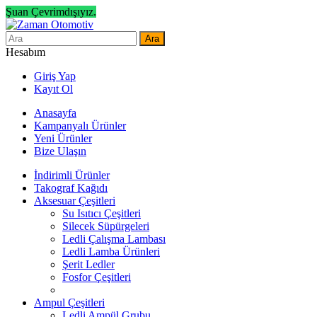
Şuan Çevrimdışıyız.
Ara
Hesabım
Giriş Yap
Kayıt Ol
Anasayfa
Kampanyalı Ürünler
Yeni Ürünler
Bize Ulaşın
İndirimli Ürünler
Takograf Kağıdı
Aksesuar Çeşitleri
Su Isıtıcı Çeşitleri
Silecek Süpürgeleri
Ledli Çalışma Lambası
Ledli Lamba Ürünleri
Şerit Ledler
Fosfor Çeşitleri
Ampul Çeşitleri
Ledli Ampül Grubu