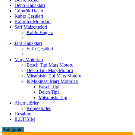
Depo Kapakları
Gümrük Halatı
Kablo Çeşitleri
Kalorifer Motorları
Sarf Malzemeleri
Kablo Bağları
Jant Kapakları
Fırfır Çeşitleri
Marş Motorları
Bosch Tipi Marş Motoru
Delco Tipi Marş Motoru
Mitsubishi Tipi Marş Motoru
İş Makinası Marş Motorları
Bosch Tipi
Delco Tipi
Mitsubishi Tipi
Alternatörler
Konjektörler
Hesabım
İLETİŞİM
Kategoriler