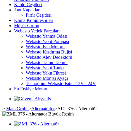
Kablo Çeşitleri
Jant Kapakları
Fırfır Çeşitleri
Klima Kompresörleri
Müşür Grubu
Webasto Yedek Parçaları
Webasto Yanma Odası
Webasto Yakıt Pompası
Webasto Fan Motoru
Webasto Kızdırma Bujisi
Webasto Alev Dedektörü
Webasto Tamir Takımı
Webasto Yakıt Tankı
Webasto Yakıt Filtresi
Webasto Montaj Ayağı
Tecnopoint Webasto Isıtıcı 12V - 24V
Su Fıskiye Motoru
>
Marş Grubu
>
Alternatörler
>
ALT 376 - Alternatör
Büyük Resim