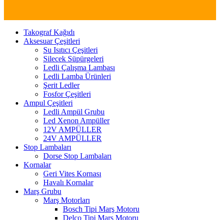
Takograf Kağıdı
Aksesuar Çeşitleri
Su Isıtıcı Çeşitleri
Silecek Süpürgeleri
Ledli Çalışma Lambası
Ledli Lamba Ürünleri
Şerit Ledler
Fosfor Çeşitleri
Ampul Çeşitleri
Ledli Ampül Grubu
Led Xenon Ampüller
12V AMPÜLLER
24V AMPÜLLER
Stop Lambaları
Dorse Stop Lambaları
Kornalar
Geri Vites Kornası
Havalı Kornalar
Marş Grubu
Marş Motorları
Bosch Tipi Marş Motoru
Delco Tipi Marş Motoru