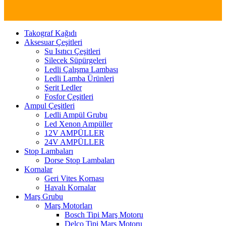
Takograf Kağıdı
Aksesuar Çeşitleri
Su Isıtıcı Çeşitleri
Silecek Süpürgeleri
Ledli Çalışma Lambası
Ledli Lamba Ürünleri
Şerit Ledler
Fosfor Çeşitleri
Ampul Çeşitleri
Ledli Ampül Grubu
Led Xenon Ampüller
12V AMPÜLLER
24V AMPÜLLER
Stop Lambaları
Dorse Stop Lambaları
Kornalar
Geri Vites Kornası
Havalı Kornalar
Marş Grubu
Marş Motorları
Bosch Tipi Marş Motoru
Delco Tipi Marş Motoru