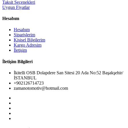
Taksit Seçenekleri
Uygun Fiyatlar
Hesabım
Hesabım
Siparişlerim
Kişisel Bilgilerim
Kargo Adresim
İletişim
İletişim Bilgileri
İkitelli OSB Dolapdere San Sitesi 20 Ada No:52 Başakşehir/
İSTANBUL
+902126714723
zamanotomotiv@hotmail.com