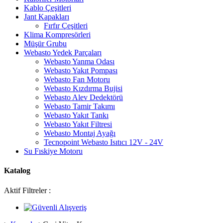
Kablo Çeşitleri
Jant Kapakları
Fırfır Çeşitleri
Klima Kompresörleri
Müşür Grubu
Webasto Yedek Parçaları
Webasto Yanma Odası
Webasto Yakıt Pompası
Webasto Fan Motoru
Webasto Kızdırma Bujisi
Webasto Alev Dedektörü
Webasto Tamir Takımı
Webasto Yakıt Tankı
Webasto Yakıt Filtresi
Webasto Montaj Ayağı
Tecnopoint Webasto Isıtıcı 12V - 24V
Su Fıskiye Motoru
Katalog
Aktif Filtreler :