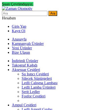
Şuan Çevrimdışıyız.
Ara
Hesabım
Giriş Yap
Kayıt Ol
Anasayfa
Kampanyalı Ürünler
Yeni Ürünler
Bize Ulaşın
İndirimli Ürünler
Takograf Kağıdı
Aksesuar Çeşitleri
Su Isıtıcı Çeşitleri
Silecek Süpürgeleri
Ledli Çalışma Lambası
Ledli Lamba Ürünleri
Şerit Ledler
Fosfor Çeşitleri
Ampul Çeşitleri
Ledli Ampül Grubu