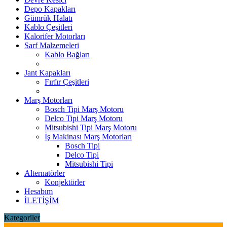
Depo Kapakları
Gümrük Halatı
Kablo Çeşitleri
Kalorifer Motorları
Sarf Malzemeleri
Kablo Bağları
Jant Kapakları
Fırfır Çeşitleri
Marş Motorları
Bosch Tipi Marş Motoru
Delco Tipi Marş Motoru
Mitsubishi Tipi Marş Motoru
İş Makinası Marş Motorları
Bosch Tipi
Delco Tipi
Mitsubishi Tipi
Alternatörler
Konjektörler
Hesabım
İLETİŞİM
Kategoriler