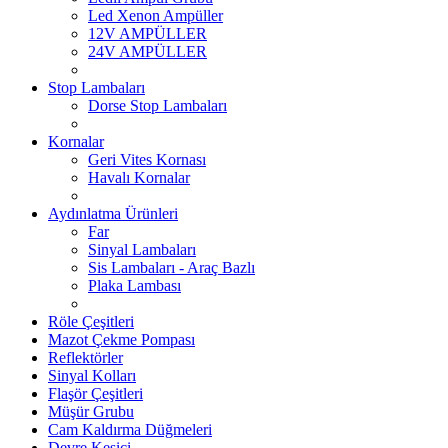
Led Xenon Ampüller
12V AMPÜLLER
24V AMPÜLLER
Stop Lambaları
Dorse Stop Lambaları
Kornalar
Geri Vites Kornası
Havalı Kornalar
Aydınlatma Ürünleri
Far
Sinyal Lambaları
Sis Lambaları - Araç Bazlı
Plaka Lambası
Röle Çeşitleri
Mazot Çekme Pompası
Reflektörler
Sinyal Kolları
Flaşör Çeşitleri
Müşür Grubu
Cam Kaldırma Düğmeleri
Devre Kesici