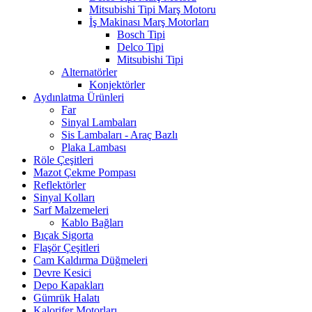
Mitsubishi Tipi Marş Motoru
İş Makinası Marş Motorları
Bosch Tipi
Delco Tipi
Mitsubishi Tipi
Alternatörler
Konjektörler
Aydınlatma Ürünleri
Far
Sinyal Lambaları
Sis Lambaları - Araç Bazlı
Plaka Lambası
Röle Çeşitleri
Mazot Çekme Pompası
Reflektörler
Sinyal Kolları
Sarf Malzemeleri
Kablo Bağları
Bıçak Sigorta
Flaşör Çeşitleri
Cam Kaldırma Düğmeleri
Devre Kesici
Depo Kapakları
Gümrük Halatı
Kalorifer Motorları