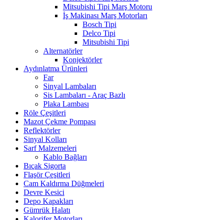
Mitsubishi Tipi Marş Motoru
İş Makinası Marş Motorları
Bosch Tipi
Delco Tipi
Mitsubishi Tipi
Alternatörler
Konjektörler
Aydınlatma Ürünleri
Far
Sinyal Lambaları
Sis Lambaları - Araç Bazlı
Plaka Lambası
Röle Çeşitleri
Mazot Çekme Pompası
Reflektörler
Sinyal Kolları
Sarf Malzemeleri
Kablo Bağları
Bıçak Sigorta
Flaşör Çeşitleri
Cam Kaldırma Düğmeleri
Devre Kesici
Depo Kapakları
Gümrük Halatı
Kalorifer Motorları