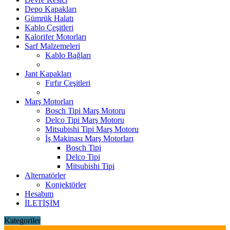
Depo Kapakları
Gümrük Halatı
Kablo Çeşitleri
Kalorifer Motorları
Sarf Malzemeleri
Kablo Bağları
Jant Kapakları
Fırfır Çeşitleri
Marş Motorları
Bosch Tipi Marş Motoru
Delco Tipi Marş Motoru
Mitsubishi Tipi Marş Motoru
İş Makinası Marş Motorları
Bosch Tipi
Delco Tipi
Mitsubishi Tipi
Alternatörler
Konjektörler
Hesabım
İLETİŞİM
Kategoriler