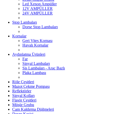
Led Xenon Ampüller
12V AMPÜLLER
24V AMPÜLLER
Stop Lambaları
Dorse Stop Lambaları
Kornalar
Geri Vites Kornası
Havalı Kornalar
Aydınlatma Ürünleri
Far
Sinyal Lambaları
Sis Lambaları - Araç Bazlı
Plaka Lambası
Röle Çeşitleri
Mazot Çekme Pompası
Reflektörler
Sinyal Kolları
Flaşör Çeşitleri
Müşür Grubu
Cam Kaldırma Düğmeleri
Devre Kesici