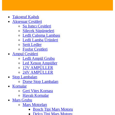
Takograf Kağıdı
Aksesuar Çeşitleri
Su Isıtıcı Çeşitleri
Silecek Süpürgeleri
Ledli Çalışma Lambası
Ledli Lamba Ürünleri
Şerit Ledler
Fosfor Çeşitleri
Ampul Çeşitleri
Ledli Ampül Grubu
Led Xenon Ampüller
12V AMPÜLLER
24V AMPÜLLER
Stop Lambaları
Dorse Stop Lambaları
Kornalar
Geri Vites Kornası
Havalı Kornalar
Marş Grubu
Marş Motorları
Bosch Tipi Marş Motoru
Delco Tipi Marş Motoru