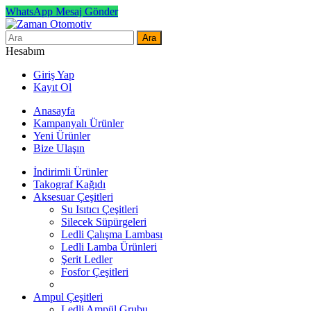
WhatsApp Mesaj Gönder
Ara
Hesabım
Giriş Yap
Kayıt Ol
Anasayfa
Kampanyalı Ürünler
Yeni Ürünler
Bize Ulaşın
İndirimli Ürünler
Takograf Kağıdı
Aksesuar Çeşitleri
Su Isıtıcı Çeşitleri
Silecek Süpürgeleri
Ledli Çalışma Lambası
Ledli Lamba Ürünleri
Şerit Ledler
Fosfor Çeşitleri
Ampul Çeşitleri
Ledli Ampül Grubu