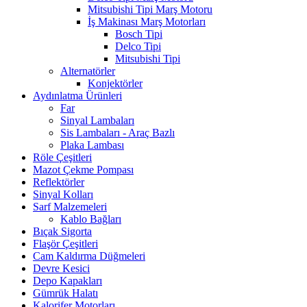
Mitsubishi Tipi Marş Motoru
İş Makinası Marş Motorları
Bosch Tipi
Delco Tipi
Mitsubishi Tipi
Alternatörler
Konjektörler
Aydınlatma Ürünleri
Far
Sinyal Lambaları
Sis Lambaları - Araç Bazlı
Plaka Lambası
Röle Çeşitleri
Mazot Çekme Pompası
Reflektörler
Sinyal Kolları
Sarf Malzemeleri
Kablo Bağları
Bıçak Sigorta
Flaşör Çeşitleri
Cam Kaldırma Düğmeleri
Devre Kesici
Depo Kapakları
Gümrük Halatı
Kalorifer Motorları