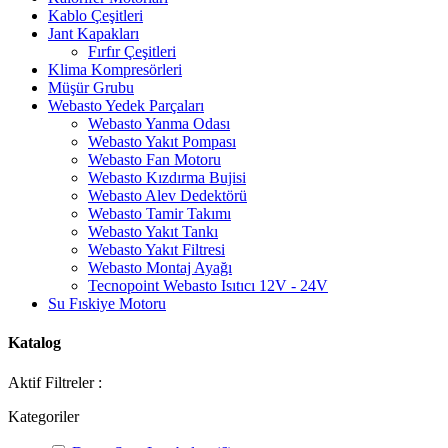
Kablo Çeşitleri
Jant Kapakları
Fırfır Çeşitleri
Klima Kompresörleri
Müşür Grubu
Webasto Yedek Parçaları
Webasto Yanma Odası
Webasto Yakıt Pompası
Webasto Fan Motoru
Webasto Kızdırma Bujisi
Webasto Alev Dedektörü
Webasto Tamir Takımı
Webasto Yakıt Tankı
Webasto Yakıt Filtresi
Webasto Montaj Ayağı
Tecnopoint Webasto Isıtıcı 12V - 24V
Su Fıskiye Motoru
Katalog
Aktif Filtreler :
Kategoriler