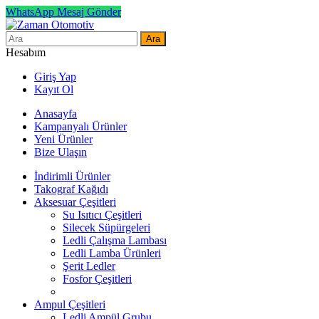
WhatsApp Mesaj Gönder
Ara
Hesabım
Giriş Yap
Kayıt Ol
Anasayfa
Kampanyalı Ürünler
Yeni Ürünler
Bize Ulaşın
İndirimli Ürünler
Takograf Kağıdı
Aksesuar Çeşitleri
Su Isıtıcı Çeşitleri
Silecek Süpürgeleri
Ledli Çalışma Lambası
Ledli Lamba Ürünleri
Şerit Ledler
Fosfor Çeşitleri
Ampul Çeşitleri
Ledli Ampül Grubu