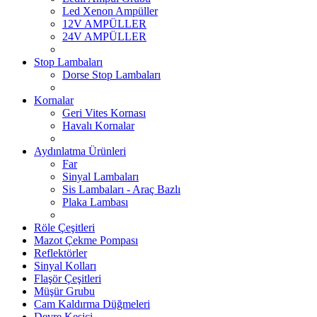
Led Xenon Ampüller
12V AMPÜLLER
24V AMPÜLLER
Stop Lambaları
Dorse Stop Lambaları
Kornalar
Geri Vites Kornası
Havalı Kornalar
Aydınlatma Ürünleri
Far
Sinyal Lambaları
Sis Lambaları - Araç Bazlı
Plaka Lambası
Röle Çeşitleri
Mazot Çekme Pompası
Reflektörler
Sinyal Kolları
Flaşör Çeşitleri
Müşür Grubu
Cam Kaldırma Düğmeleri
Devre Kesici