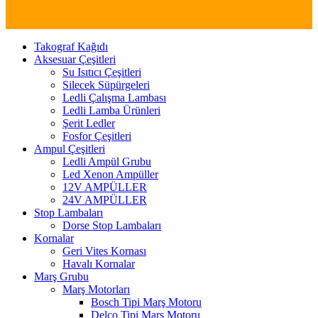
Takograf Kağıdı
Aksesuar Çeşitleri
Su Isıtıcı Çeşitleri
Silecek Süpürgeleri
Ledli Çalışma Lambası
Ledli Lamba Ürünleri
Şerit Ledler
Fosfor Çeşitleri
Ampul Çeşitleri
Ledli Ampül Grubu
Led Xenon Ampüller
12V AMPÜLLER
24V AMPÜLLER
Stop Lambaları
Dorse Stop Lambaları
Kornalar
Geri Vites Kornası
Havalı Kornalar
Marş Grubu
Marş Motorları
Bosch Tipi Marş Motoru
Delco Tipi Marş Motoru