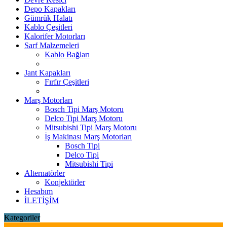
Depo Kapakları
Gümrük Halatı
Kablo Çeşitleri
Kalorifer Motorları
Sarf Malzemeleri
Kablo Bağları
Jant Kapakları
Fırfır Çeşitleri
Marş Motorları
Bosch Tipi Marş Motoru
Delco Tipi Marş Motoru
Mitsubishi Tipi Marş Motoru
İş Makinası Marş Motorları
Bosch Tipi
Delco Tipi
Mitsubishi Tipi
Alternatörler
Konjektörler
Hesabım
İLETİŞİM
Kategoriler