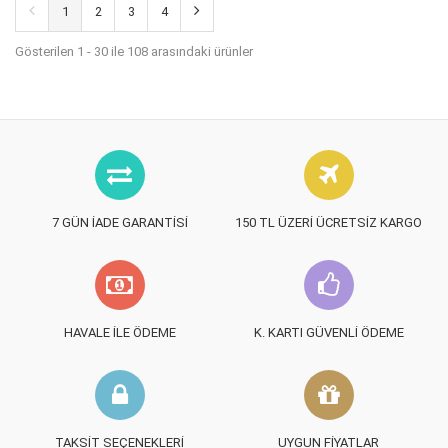
1
2
3
4
Gösterilen 1 - 30 ile 108 arasındaki ürünler
7 GÜN İADE GARANTISI
150 TL ÜZERI ÜCRETSIZ KARGO
HAVALE İLE ÖDEME
K. KARTI GÜVENLI ÖDEME
TAKSIT SEÇENEKLERI
UYGUN FIYATLAR