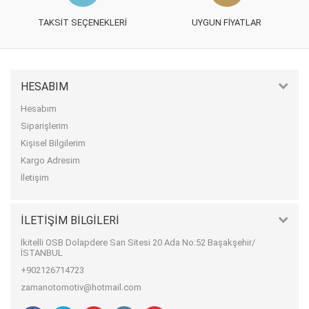
TAKSIT SEÇENEKLERI
UYGUN FIYATLAR
HESABIM
Hesabım
Siparişlerim
Kişisel Bilgilerim
Kargo Adresim
İletişim
İLETIŞIM BILGILERI
İkitelli OSB Dolapdere San Sitesi 20 Ada No:52 Başakşehir/
İSTANBUL
+902126714723
zamanotomotiv@hotmail.com