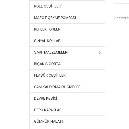
RÖLE ÇEŞITLERI
MAZOT ÇEKME POMPASI
Gösterilen
REFLEKTÖRLER
SINYAL KOLLARI
SARF MALZEMELERI
BIÇAK SIGORTA
FLAŞÖR ÇEŞITLERI
CAM KALDIRMA DÜĞMELERI
DEVRE KESICI
DEPO KAPAKLARI
GÜMRÜK HALATI