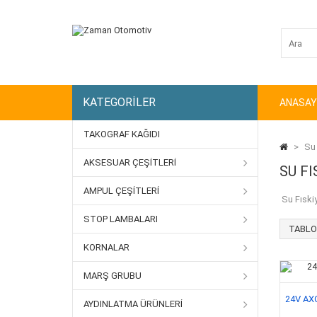
KATEGORILER
ANASAY
TAKOGRAF KAĞIDI
>
Su 
AKSESUAR ÇEŞITLERI
SU F
AMPUL ÇEŞITLERI
Su Fıskiye
STOP LAMBALARI
TABLO
KORNALAR
MARŞ GRUBU
24V AX
AYDINLATMA ÜRÜNLERI