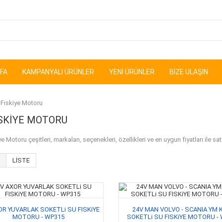
FA
KAMPANYALI ÜRÜNLER
YENI ÜRÜNLER
BIZE ULAŞIN
Fıskiye Motoru
ISKIYE MOTORU
 Motoru çeşitleri, markaları, seçenekleri, özellikleri ve en uygun fiyatları ile sat
LISTE
OR YUVARLAK SOKETLi SU FISKiYE
24V MAN VOLVO - SCANIA YM 
MOTORU - WP315
SOKETLi SU FISKiYE MOTORU -