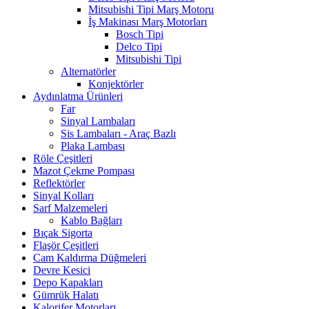
Mitsubishi Tipi Marş Motoru
İş Makinası Marş Motorları
Bosch Tipi
Delco Tipi
Mitsubishi Tipi
Alternatörler
Konjektörler
Aydınlatma Ürünleri
Far
Sinyal Lambaları
Sis Lambaları - Araç Bazlı
Plaka Lambası
Röle Çeşitleri
Mazot Çekme Pompası
Reflektörler
Sinyal Kolları
Sarf Malzemeleri
Kablo Bağları
Bıçak Sigorta
Flaşör Çeşitleri
Cam Kaldırma Düğmeleri
Devre Kesici
Depo Kapakları
Gümrük Halatı
Kalorifer Motorları