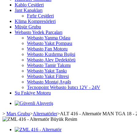
Kablo Çeşitleri
Jant Kapakları
Fırfır Çeşitleri
Klima Kompresörleri
Müşür Grubu
Webasto Yedek Parçaları
Webasto Yanma Odası
Webasto Yakıt Pompası
Webasto Fan Motoru
Webasto Kızdırma Bujisi
Webasto Alev Dedektörü
Webasto Tamir Takımı
Webasto Yakıt Tankı
Webasto Yakıt Filtresi
Webasto Montaj Ayağı
Tecnopoint Webasto Isıtıcı 12V - 24V
Su Fıskiye Motoru
>
Marş Grubu
>
Alternatörler
>
ALT 416 - Alternatör MAN TGA 18 - 2
Büyük Resim