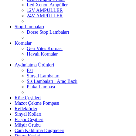
Led Xenon Ampüller
12V AMPÜLLER
24V AMPÜLLER
Stop Lambaları
Dorse Stop Lambaları
Kornalar
Geri Vites Kornası
Havalı Kornalar
Aydınlatma Ürünleri
Far
Sinyal Lambaları
Sis Lambaları - Araç Bazlı
Plaka Lambası
Röle Çeşitleri
Mazot Çekme Pompası
Reflektörler
Sinyal Kolları
Flaşör Çeşitleri
Müşür Grubu
Cam Kaldırma Düğmeleri
Devre Kesici