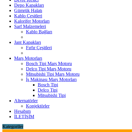
Depo Kapakları
Gümrük Halatı
Kablo Çeşitleri
Kalorifer Motorları
Sarf Malzemeleri
Kablo Bağları
Jant Kapakları
Fırfır Çeşitleri
Marş Motorları
Bosch Tipi Marş Motoru
Delco Tipi Marş Motoru
Mitsubishi Tipi Marş Motoru
İş Makinası Marş Motorları
Bosch Tipi
Delco Tipi
Mitsubishi Tipi
Alternatörler
Konjektörler
Hesabım
İLETİŞİM
Kategoriler