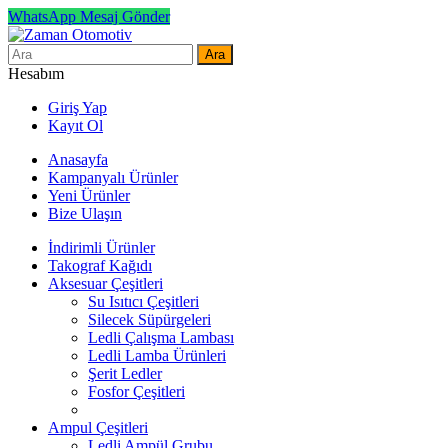
WhatsApp Mesaj Gönder
Ara
Hesabım
Giriş Yap
Kayıt Ol
Anasayfa
Kampanyalı Ürünler
Yeni Ürünler
Bize Ulaşın
İndirimli Ürünler
Takograf Kağıdı
Aksesuar Çeşitleri
Su Isıtıcı Çeşitleri
Silecek Süpürgeleri
Ledli Çalışma Lambası
Ledli Lamba Ürünleri
Şerit Ledler
Fosfor Çeşitleri
Ampul Çeşitleri
Ledli Ampül Grubu