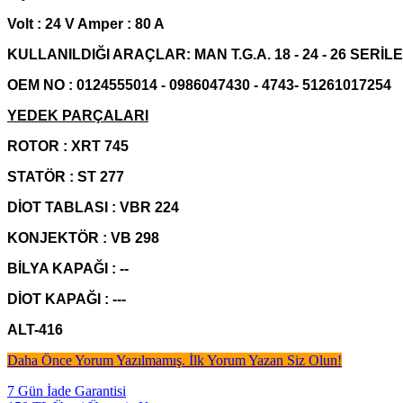
Volt : 24 V Amper : 80 A
KULLANILDIĞI ARAÇLAR: MAN T.G.A. 18 - 24 - 26 SERİLE
OEM NO : 0124555014 - 0986047430 - 4743- 51261017254
YEDEK PARÇALARI
ROTOR : XRT 745
STATÖR : ST 277
DİOT TABLASI : VBR 224
KONJEKTÖR : VB 298
BİLYA KAPAĞI : --
DİOT KAPAĞI : ---
A
LT-416
Daha Önce Yorum Yazılmamış. İlk Yorum Yazan Siz Olun!
7 Gün İade Garantisi