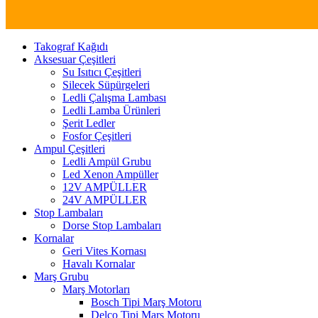
Takograf Kağıdı
Aksesuar Çeşitleri
Su Isıtıcı Çeşitleri
Silecek Süpürgeleri
Ledli Çalışma Lambası
Ledli Lamba Ürünleri
Şerit Ledler
Fosfor Çeşitleri
Ampul Çeşitleri
Ledli Ampül Grubu
Led Xenon Ampüller
12V AMPÜLLER
24V AMPÜLLER
Stop Lambaları
Dorse Stop Lambaları
Kornalar
Geri Vites Kornası
Havalı Kornalar
Marş Grubu
Marş Motorları
Bosch Tipi Marş Motoru
Delco Tipi Marş Motoru