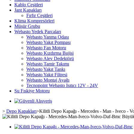
Kablo Çeşitleri
Jant Kapakları
Fırfır Çeşitleri
Klima Kompresörleri
Müşür Grubu
Webasto Yedek Parçaları
Webasto Yanma Odası
Webasto Yakıt Pompası
Webasto Fan Motoru
Webasto Kızdırma Bujisi
Webasto Alev Dedektörü
Webasto Tamir Takımı
Webasto Yakıt Tankı
Webasto Yakıt Filtresi
Webasto Montaj Ayağı
Tecnopoint Webasto Isıtıcı 12V - 24V
Su Fıskiye Motoru
>
Depo Kapakları
>
Kilitli Depo Kapağı - Mercedes - Man - Iveco - V
Büyük