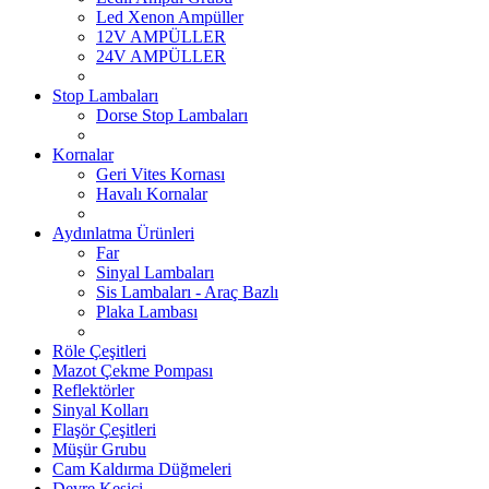
Led Xenon Ampüller
12V AMPÜLLER
24V AMPÜLLER
Stop Lambaları
Dorse Stop Lambaları
Kornalar
Geri Vites Kornası
Havalı Kornalar
Aydınlatma Ürünleri
Far
Sinyal Lambaları
Sis Lambaları - Araç Bazlı
Plaka Lambası
Röle Çeşitleri
Mazot Çekme Pompası
Reflektörler
Sinyal Kolları
Flaşör Çeşitleri
Müşür Grubu
Cam Kaldırma Düğmeleri
Devre Kesici