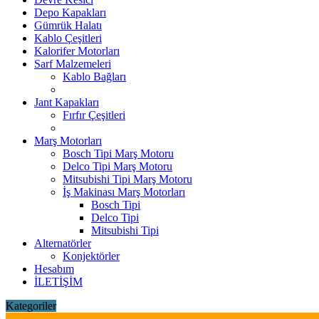
Depo Kapakları
Gümrük Halatı
Kablo Çeşitleri
Kalorifer Motorları
Sarf Malzemeleri
Kablo Bağları
Jant Kapakları
Fırfır Çeşitleri
Marş Motorları
Bosch Tipi Marş Motoru
Delco Tipi Marş Motoru
Mitsubishi Tipi Marş Motoru
İş Makinası Marş Motorları
Bosch Tipi
Delco Tipi
Mitsubishi Tipi
Alternatörler
Konjektörler
Hesabım
İLETİŞİM
Kategoriler