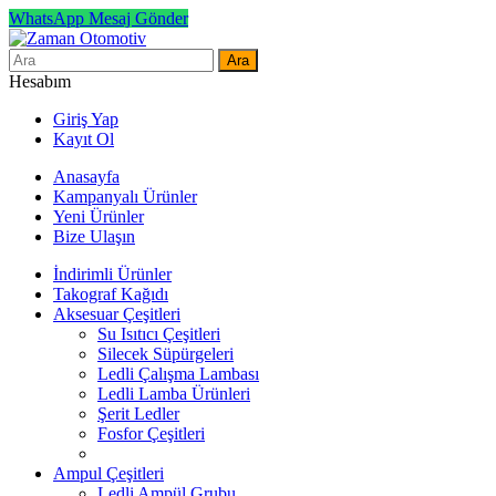
WhatsApp Mesaj Gönder
Ara
Hesabım
Giriş Yap
Kayıt Ol
Anasayfa
Kampanyalı Ürünler
Yeni Ürünler
Bize Ulaşın
İndirimli Ürünler
Takograf Kağıdı
Aksesuar Çeşitleri
Su Isıtıcı Çeşitleri
Silecek Süpürgeleri
Ledli Çalışma Lambası
Ledli Lamba Ürünleri
Şerit Ledler
Fosfor Çeşitleri
Ampul Çeşitleri
Ledli Ampül Grubu