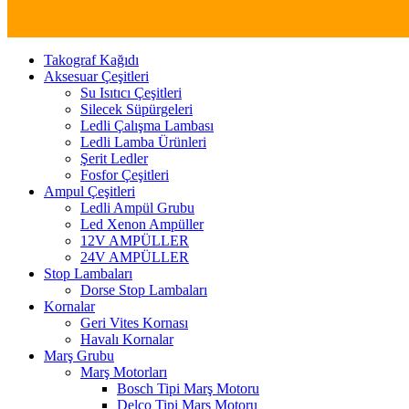
Takograf Kağıdı
Aksesuar Çeşitleri
Su Isıtıcı Çeşitleri
Silecek Süpürgeleri
Ledli Çalışma Lambası
Ledli Lamba Ürünleri
Şerit Ledler
Fosfor Çeşitleri
Ampul Çeşitleri
Ledli Ampül Grubu
Led Xenon Ampüller
12V AMPÜLLER
24V AMPÜLLER
Stop Lambaları
Dorse Stop Lambaları
Kornalar
Geri Vites Kornası
Havalı Kornalar
Marş Grubu
Marş Motorları
Bosch Tipi Marş Motoru
Delco Tipi Marş Motoru