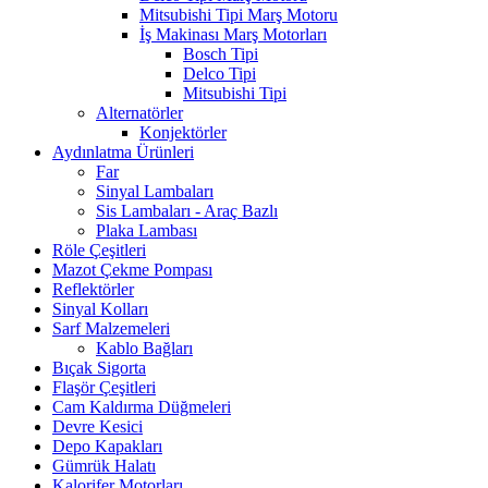
Mitsubishi Tipi Marş Motoru
İş Makinası Marş Motorları
Bosch Tipi
Delco Tipi
Mitsubishi Tipi
Alternatörler
Konjektörler
Aydınlatma Ürünleri
Far
Sinyal Lambaları
Sis Lambaları - Araç Bazlı
Plaka Lambası
Röle Çeşitleri
Mazot Çekme Pompası
Reflektörler
Sinyal Kolları
Sarf Malzemeleri
Kablo Bağları
Bıçak Sigorta
Flaşör Çeşitleri
Cam Kaldırma Düğmeleri
Devre Kesici
Depo Kapakları
Gümrük Halatı
Kalorifer Motorları