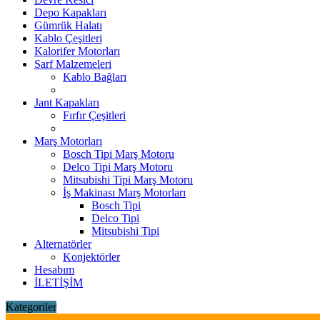
Depo Kapakları
Gümrük Halatı
Kablo Çeşitleri
Kalorifer Motorları
Sarf Malzemeleri
Kablo Bağları
Jant Kapakları
Fırfır Çeşitleri
Marş Motorları
Bosch Tipi Marş Motoru
Delco Tipi Marş Motoru
Mitsubishi Tipi Marş Motoru
İş Makinası Marş Motorları
Bosch Tipi
Delco Tipi
Mitsubishi Tipi
Alternatörler
Konjektörler
Hesabım
İLETİŞİM
Kategoriler