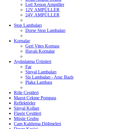
Led Xenon Ampüller
12V AMPÜLLER
24V AMPÜLLER
Stop Lambaları
Dorse Stop Lambaları
Kornalar
Geri Vites Kornası
Havalı Kornalar
Aydınlatma Ürünleri
Far
Sinyal Lambaları
Sis Lambaları - Araç Bazlı
Plaka Lambası
Röle Çeşitleri
Mazot Çekme Pompası
Reflektörler
Sinyal Kolları
Flaşör Çeşitleri
Müşür Grubu
Cam Kaldırma Düğmeleri
Devre Kesici