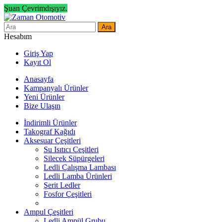
Şuan Çevrimdışıyız.
Ara
Hesabım
Giriş Yap
Kayıt Ol
Anasayfa
Kampanyalı Ürünler
Yeni Ürünler
Bize Ulaşın
İndirimli Ürünler
Takograf Kağıdı
Aksesuar Çeşitleri
Su Isıtıcı Çeşitleri
Silecek Süpürgeleri
Ledli Çalışma Lambası
Ledli Lamba Ürünleri
Şerit Ledler
Fosfor Çeşitleri
Ampul Çeşitleri
Ledli Ampül Grubu