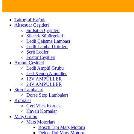
Takograf Kağıdı
Aksesuar Çeşitleri
Su Isıtıcı Çeşitleri
Silecek Süpürgeleri
Ledli Çalışma Lambası
Ledli Lamba Ürünleri
Şerit Ledler
Fosfor Çeşitleri
Ampul Çeşitleri
Ledli Ampül Grubu
Led Xenon Ampüller
12V AMPÜLLER
24V AMPÜLLER
Stop Lambaları
Dorse Stop Lambaları
Kornalar
Geri Vites Kornası
Havalı Kornalar
Marş Grubu
Marş Motorları
Bosch Tipi Marş Motoru
Delco Tipi Marş Motoru