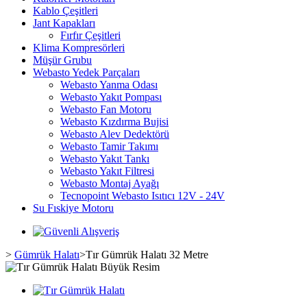
Kablo Çeşitleri
Jant Kapakları
Fırfır Çeşitleri
Klima Kompresörleri
Müşür Grubu
Webasto Yedek Parçaları
Webasto Yanma Odası
Webasto Yakıt Pompası
Webasto Fan Motoru
Webasto Kızdırma Bujisi
Webasto Alev Dedektörü
Webasto Tamir Takımı
Webasto Yakıt Tankı
Webasto Yakıt Filtresi
Webasto Montaj Ayağı
Tecnopoint Webasto Isıtıcı 12V - 24V
Su Fıskiye Motoru
>
Gümrük Halatı
>
Tır Gümrük Halatı 32 Metre
Büyük Resim