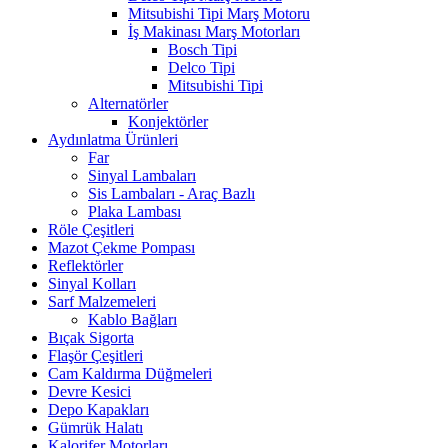
Mitsubishi Tipi Marş Motoru
İş Makinası Marş Motorları
Bosch Tipi
Delco Tipi
Mitsubishi Tipi
Alternatörler
Konjektörler
Aydınlatma Ürünleri
Far
Sinyal Lambaları
Sis Lambaları - Araç Bazlı
Plaka Lambası
Röle Çeşitleri
Mazot Çekme Pompası
Reflektörler
Sinyal Kolları
Sarf Malzemeleri
Kablo Bağları
Bıçak Sigorta
Flaşör Çeşitleri
Cam Kaldırma Düğmeleri
Devre Kesici
Depo Kapakları
Gümrük Halatı
Kalorifer Motorları