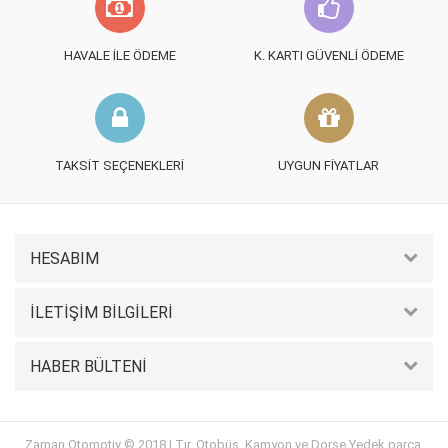
HAVALE İLE ÖDEME
K. KARTI GÜVENLI ÖDEME
TAKSIT SEÇENEKLERI
UYGUN FIYATLAR
HESABIM
İLETIŞIM BILGILERI
HABER BÜLTENI
Zaman Otomotiv © 2018 | Tır, Otobüs, Kamyon ve Dorse Yedek parça,