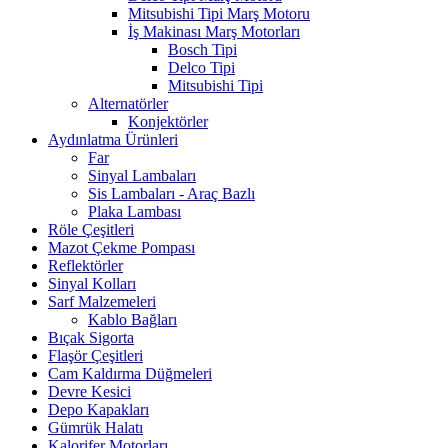
Mitsubishi Tipi Marş Motoru
İş Makinası Marş Motorları
Bosch Tipi
Delco Tipi
Mitsubishi Tipi
Alternatörler
Konjektörler
Aydınlatma Ürünleri
Far
Sinyal Lambaları
Sis Lambaları - Araç Bazlı
Plaka Lambası
Röle Çeşitleri
Mazot Çekme Pompası
Reflektörler
Sinyal Kolları
Sarf Malzemeleri
Kablo Bağları
Bıçak Sigorta
Flaşör Çeşitleri
Cam Kaldırma Düğmeleri
Devre Kesici
Depo Kapakları
Gümrük Halatı
Kalorifer Motorları