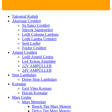
Takograf Kağıdı
Aksesuar Çeşitleri
Su Isıtıcı Çeşitleri
Silecek Süpürgeleri
Ledli Çalışma Lambası
Ledli Lamba Ürünleri
Şerit Ledler
Fosfor Çeşitleri
Ampul Çeşitleri
Ledli Ampül Grubu
Led Xenon Ampüller
12V AMPÜLLER
24V AMPÜLLER
Stop Lambaları
Dorse Stop Lambaları
Kornalar
Geri Vites Kornası
Havalı Kornalar
Marş Grubu
Marş Motorları
Bosch Tipi Marş Motoru
Delco Tipi Marş Motoru