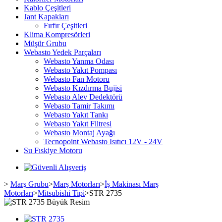
Kablo Çeşitleri
Jant Kapakları
Fırfır Çeşitleri
Klima Kompresörleri
Müşür Grubu
Webasto Yedek Parçaları
Webasto Yanma Odası
Webasto Yakıt Pompası
Webasto Fan Motoru
Webasto Kızdırma Bujisi
Webasto Alev Dedektörü
Webasto Tamir Takımı
Webasto Yakıt Tankı
Webasto Yakıt Filtresi
Webasto Montaj Ayağı
Tecnopoint Webasto Isıtıcı 12V - 24V
Su Fıskiye Motoru
>
Marş Grubu
>
Marş Motorları
>
İş Makinası Marş
Motorları
>
Mitsubishi Tipi
>
STR 2735
Büyük Resim