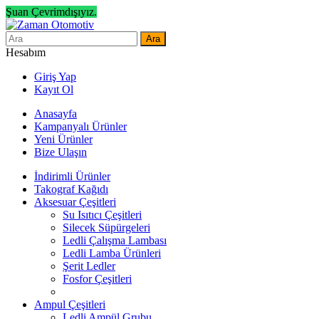
Şuan Çevrimdışıyız.
Ara
Hesabım
Giriş Yap
Kayıt Ol
Anasayfa
Kampanyalı Ürünler
Yeni Ürünler
Bize Ulaşın
İndirimli Ürünler
Takograf Kağıdı
Aksesuar Çeşitleri
Su Isıtıcı Çeşitleri
Silecek Süpürgeleri
Ledli Çalışma Lambası
Ledli Lamba Ürünleri
Şerit Ledler
Fosfor Çeşitleri
Ampul Çeşitleri
Ledli Ampül Grubu