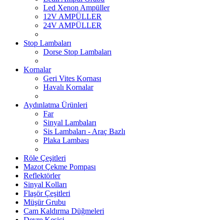
Led Xenon Ampüller
12V AMPÜLLER
24V AMPÜLLER
Stop Lambaları
Dorse Stop Lambaları
Kornalar
Geri Vites Kornası
Havalı Kornalar
Aydınlatma Ürünleri
Far
Sinyal Lambaları
Sis Lambaları - Araç Bazlı
Plaka Lambası
Röle Çeşitleri
Mazot Çekme Pompası
Reflektörler
Sinyal Kolları
Flaşör Çeşitleri
Müşür Grubu
Cam Kaldırma Düğmeleri
Devre Kesici