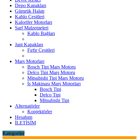
Depo Kapakları
Gümrük Halatı
Kablo Çeşitleri
Kalorifer Motorları
Sarf Malzemeleri
Kablo Bağları
Jant Kapakları
Fırfır Çeşitleri
Marş Motorları
Bosch Tipi Marş Motoru
Delco Tipi Marş Motoru
Mitsubishi Tipi Marş Motoru
İş Makinası Marş Motorları
Bosch Tipi
Delco Tipi
Mitsubishi Tipi
Alternatörler
Konjektörler
Hesabım
İLETİŞİM
Kategoriler