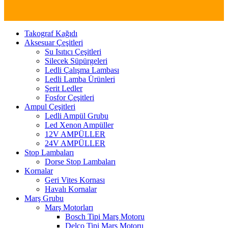
Takograf Kağıdı
Aksesuar Çeşitleri
Su Isıtıcı Çeşitleri
Silecek Süpürgeleri
Ledli Çalışma Lambası
Ledli Lamba Ürünleri
Şerit Ledler
Fosfor Çeşitleri
Ampul Çeşitleri
Ledli Ampül Grubu
Led Xenon Ampüller
12V AMPÜLLER
24V AMPÜLLER
Stop Lambaları
Dorse Stop Lambaları
Kornalar
Geri Vites Kornası
Havalı Kornalar
Marş Grubu
Marş Motorları
Bosch Tipi Marş Motoru
Delco Tipi Marş Motoru