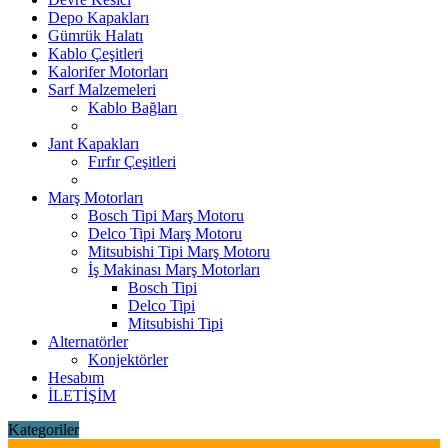
Depo Kapakları
Gümrük Halatı
Kablo Çeşitleri
Kalorifer Motorları
Sarf Malzemeleri
Kablo Bağları
Jant Kapakları
Fırfır Çeşitleri
Marş Motorları
Bosch Tipi Marş Motoru
Delco Tipi Marş Motoru
Mitsubishi Tipi Marş Motoru
İş Makinası Marş Motorları
Bosch Tipi
Delco Tipi
Mitsubishi Tipi
Alternatörler
Konjektörler
Hesabım
İLETİŞİM
Kategoriler