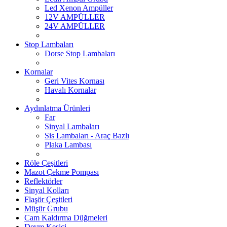
Led Xenon Ampüller
12V AMPÜLLER
24V AMPÜLLER
Stop Lambaları
Dorse Stop Lambaları
Kornalar
Geri Vites Kornası
Havalı Kornalar
Aydınlatma Ürünleri
Far
Sinyal Lambaları
Sis Lambaları - Araç Bazlı
Plaka Lambası
Röle Çeşitleri
Mazot Çekme Pompası
Reflektörler
Sinyal Kolları
Flaşör Çeşitleri
Müşür Grubu
Cam Kaldırma Düğmeleri
Devre Kesici