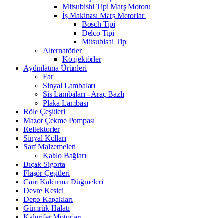
Mitsubishi Tipi Marş Motoru
İş Makinası Marş Motorları
Bosch Tipi
Delco Tipi
Mitsubishi Tipi
Alternatörler
Konjektörler
Aydınlatma Ürünleri
Far
Sinyal Lambaları
Sis Lambaları - Araç Bazlı
Plaka Lambası
Röle Çeşitleri
Mazot Çekme Pompası
Reflektörler
Sinyal Kolları
Sarf Malzemeleri
Kablo Bağları
Bıçak Sigorta
Flaşör Çeşitleri
Cam Kaldırma Düğmeleri
Devre Kesici
Depo Kapakları
Gümrük Halatı
Kalorifer Motorları