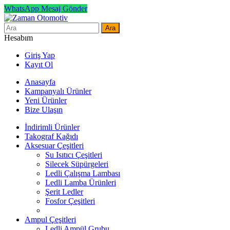
WhatsApp Mesaj Gönder
Ara
Hesabım
Giriş Yap
Kayıt Ol
Anasayfa
Kampanyalı Ürünler
Yeni Ürünler
Bize Ulaşın
İndirimli Ürünler
Takograf Kağıdı
Aksesuar Çeşitleri
Su Isıtıcı Çeşitleri
Silecek Süpürgeleri
Ledli Çalışma Lambası
Ledli Lamba Ürünleri
Şerit Ledler
Fosfor Çeşitleri
Ampul Çeşitleri
Ledli Ampül Grubu