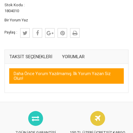
Stok Kodu :
1804010
Bir Yorum Yaz
Paylaş :
TAKSIT SEÇENEKLERI
YORUMLAR
Daha Önce Yorum Yazılmamış. İlk Yorum Yazan Siz
Olun!
7 GÜN İADE GARANTISI
150 TL ÜZERI ÜCRETSIZ KARGO