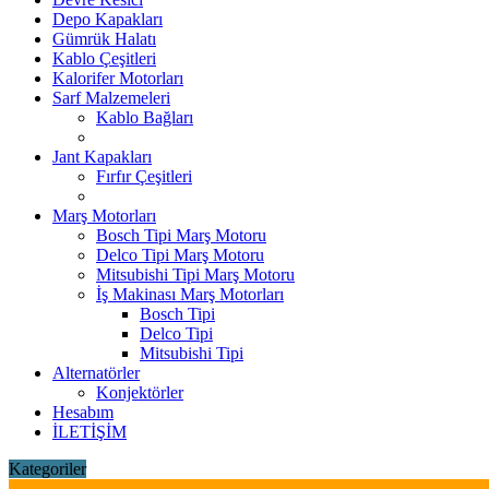
Depo Kapakları
Gümrük Halatı
Kablo Çeşitleri
Kalorifer Motorları
Sarf Malzemeleri
Kablo Bağları
Jant Kapakları
Fırfır Çeşitleri
Marş Motorları
Bosch Tipi Marş Motoru
Delco Tipi Marş Motoru
Mitsubishi Tipi Marş Motoru
İş Makinası Marş Motorları
Bosch Tipi
Delco Tipi
Mitsubishi Tipi
Alternatörler
Konjektörler
Hesabım
İLETİŞİM
Kategoriler