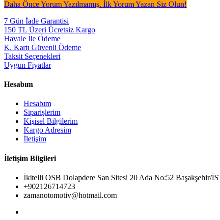
Daha Önce Yorum Yazılmamış. İlk Yorum Yazan Siz Olun!
7 Gün İade Garantisi
150 TL Üzeri Ücretsiz Kargo
Havale İle Ödeme
K. Kartı Güvenli Ödeme
Taksit Seçenekleri
Uygun Fiyatlar
Hesabım
Hesabım
Siparişlerim
Kişisel Bilgilerim
Kargo Adresim
İletişim
İletişim Bilgileri
İkitelli OSB Dolapdere San Sitesi 20 Ada No:52 Başakşehir
+902126714723
zamanotomotiv@hotmail.com