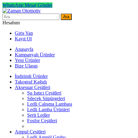
WhatsApp Mesaj Gönder
Ara
Hesabım
Giriş Yap
Kayıt Ol
Anasayfa
Kampanyalı Ürünler
Yeni Ürünler
Bize Ulaşın
İndirimli Ürünler
Takograf Kağıdı
Aksesuar Çeşitleri
Su Isıtıcı Çeşitleri
Silecek Süpürgeleri
Ledli Çalışma Lambası
Ledli Lamba Ürünleri
Şerit Ledler
Fosfor Çeşitleri
Ampul Çeşitleri
Ledli Ampül Grubu