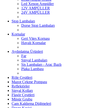
Led Xenon Ampüller
12V AMPÜLLER
24V AMPÜLLER
Stop Lambaları
Dorse Stop Lambaları
Kornalar
Geri Vites Kornası
Havalı Kornalar
Aydınlatma Ürünleri
Far
Sinyal Lambaları
Sis Lambaları - Araç Bazlı
Plaka Lambası
Röle Çeşitleri
Mazot Çekme Pompası
Reflektörler
Sinyal Kolları
Flaşör Çeşitleri
Müşür Grubu
Cam Kaldırma Düğmeleri
Devre Kesici