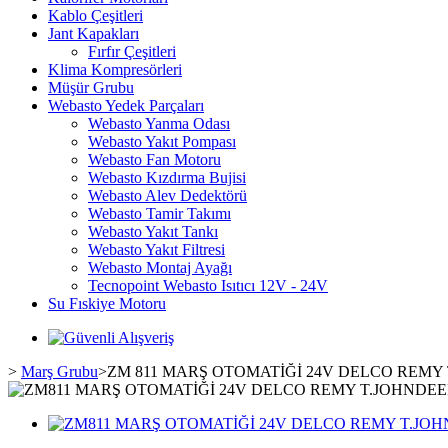
Kablo Çeşitleri
Jant Kapakları
Fırfır Çeşitleri
Klima Kompresörleri
Müşür Grubu
Webasto Yedek Parçaları
Webasto Yanma Odası
Webasto Yakıt Pompası
Webasto Fan Motoru
Webasto Kızdırma Bujisi
Webasto Alev Dedektörü
Webasto Tamir Takımı
Webasto Yakıt Tankı
Webasto Yakıt Filtresi
Webasto Montaj Ayağı
Tecnopoint Webasto Isıtıcı 12V - 24V
Su Fıskiye Motoru
>
Marş Grubu
>
ZM 811 MARŞ OTOMATİĞİ 24V DELCO REMY