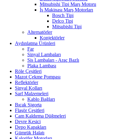
Mitsubishi Tipi Marş Motoru
İş Makinası Marş Motorları
Bosch Tipi
Delco Tipi
Mitsubishi Tipi
Alternatörler
Konjektörler
Aydınlatma Ürünleri
Far
Sinyal Lambaları
Sis Lambaları - Araç Bazlı
Plaka Lambası
Röle Çeşitleri
Mazot Çekme Pompası
Reflektörler
Sinyal Kolları
Sarf Malzemeleri
Kablo Bağları
Bıçak Sigorta
Flaşör Çeşitleri
Cam Kaldırma Düğmeleri
Devre Kesici
Depo Kapakları
Gümrük Halatı
Kalorifer Motorları