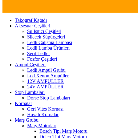
Takograf Kağıdı
Aksesuar Çeşitleri
Su Isıtıcı Çeşitleri
Silecek Süpürgeleri
Ledli Çalışma Lambası
Ledli Lamba Ürünleri
Şerit Ledler
Fosfor Çeşitleri
Ampul Çeşitleri
Ledli Ampül Grubu
Led Xenon Ampüller
12V AMPÜLLER
24V AMPÜLLER
Stop Lambaları
Dorse Stop Lambaları
Kornalar
Geri Vites Kornası
Havalı Kornalar
Marş Grubu
Marş Motorları
Bosch Tipi Marş Motoru
Delco Tipi Marş Motoru