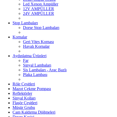
Led Xenon Ampüller
12V AMPÜLLER
24V AMPÜLLER
Stop Lambaları
Dorse Stop Lambaları
Kornalar
Geri Vites Kornası
Havalı Kornalar
Aydınlatma Ürünleri
Far
Sinyal Lambaları
Sis Lambaları - Araç Bazlı
Plaka Lambası
Röle Çeşitleri
Mazot Çekme Pompası
Reflektörler
Sinyal Kolları
Flaşör Çeşitleri
Müşür Grubu
Cam Kaldırma Düğmeleri
Devre Kesici