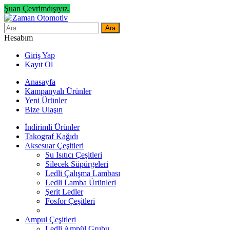
Şuan Çevrimdışıyız.
Ara
Hesabım
Giriş Yap
Kayıt Ol
Anasayfa
Kampanyalı Ürünler
Yeni Ürünler
Bize Ulaşın
İndirimli Ürünler
Takograf Kağıdı
Aksesuar Çeşitleri
Su Isıtıcı Çeşitleri
Silecek Süpürgeleri
Ledli Çalışma Lambası
Ledli Lamba Ürünleri
Şerit Ledler
Fosfor Çeşitleri
Ampul Çeşitleri
Ledli Ampül Grubu