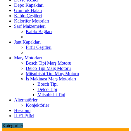
Depo Kapakları
Gümrük Halatı
Kablo Çeşitleri
Kalorifer Motorları
Sarf Malzemeleri
Kablo Bağları
Jant Kapakları
Fırfır Çeşitleri
Marş Motorları
Bosch Tipi Marş Motoru
Delco Tipi Marş Motoru
Mitsubishi Tipi Marş Motoru
İş Makinası Marş Motorları
Bosch Tipi
Delco Tipi
Mitsubishi Tipi
Alternatörler
Konjektörler
Hesabım
İLETİŞİM
Kategoriler