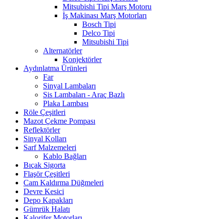
Mitsubishi Tipi Marş Motoru
İş Makinası Marş Motorları
Bosch Tipi
Delco Tipi
Mitsubishi Tipi
Alternatörler
Konjektörler
Aydınlatma Ürünleri
Far
Sinyal Lambaları
Sis Lambaları - Araç Bazlı
Plaka Lambası
Röle Çeşitleri
Mazot Çekme Pompası
Reflektörler
Sinyal Kolları
Sarf Malzemeleri
Kablo Bağları
Bıçak Sigorta
Flaşör Çeşitleri
Cam Kaldırma Düğmeleri
Devre Kesici
Depo Kapakları
Gümrük Halatı
Kalorifer Motorları