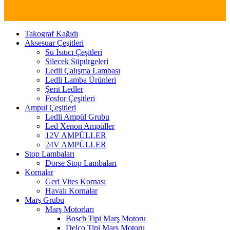
Takograf Kağıdı
Aksesuar Çeşitleri
Su Isıtıcı Çeşitleri
Silecek Süpürgeleri
Ledli Çalışma Lambası
Ledli Lamba Ürünleri
Şerit Ledler
Fosfor Çeşitleri
Ampul Çeşitleri
Ledli Ampül Grubu
Led Xenon Ampüller
12V AMPÜLLER
24V AMPÜLLER
Stop Lambaları
Dorse Stop Lambaları
Kornalar
Geri Vites Kornası
Havalı Kornalar
Marş Grubu
Marş Motorları
Bosch Tipi Marş Motoru
Delco Tipi Marş Motoru