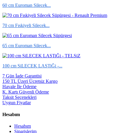
60 cm Euroman Silecek...
70 cm Fıskiyeli Silecek...
65 cm Euroman Silecek...
100 cm SiLECEK LASTiĞi -...
7 Gün İade Garantisi
150 TL Üzeri Ücretsiz Kargo
Havale İle Ödeme
K. Kartı Güvenli Ödeme
Taksit Seçenekleri
Uygun Fiyatlar
Hesabım
Hesabım
Siparişlerim