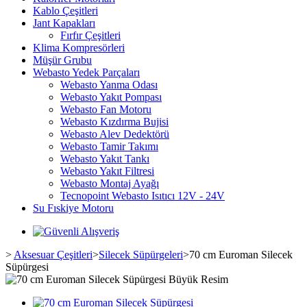
Kablo Çeşitleri
Jant Kapakları
Fırfır Çeşitleri
Klima Kompresörleri
Müşür Grubu
Webasto Yedek Parçaları
Webasto Yanma Odası
Webasto Yakıt Pompası
Webasto Fan Motoru
Webasto Kızdırma Bujisi
Webasto Alev Dedektörü
Webasto Tamir Takımı
Webasto Yakıt Tankı
Webasto Yakıt Filtresi
Webasto Montaj Ayağı
Tecnopoint Webasto Isıtıcı 12V - 24V
Su Fıskiye Motoru
>
Aksesuar Çeşitleri
>
Silecek Süpürgeleri
>
70 cm Euroman Silecek
Süpürgesi
Büyük Resim