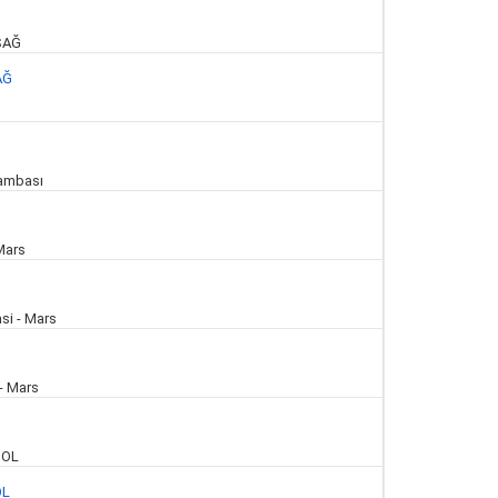
AĞ
OL