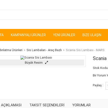
FA
KAMPANYALI ÜRÜNLER
YENI ÜRÜNLER
BIZE ULAŞIN
ınlatma Ürünleri
>
Sis Lambaları - Araç Bazlı
>
Scania Sis Lambası - MARS
Scania
Büyük Resim
Stok Kodu 
Bir Yorum 
Paylaş :
 AÇIKLAMASI
TAKSIT SEÇENEKLERI
YORUMLAR