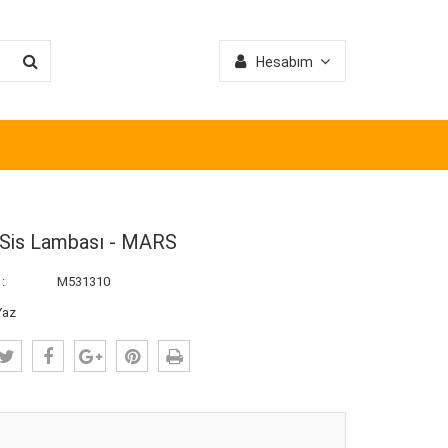
Hesabım
 Sis Lambası - MARS
:
M531310
Yaz