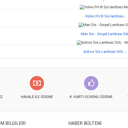
Volvo FH III Sis lambası...
Man Sis - Sinyal Lambası S
Actros Sis Lambası SOL -..
IZ
HAVALE İLE ÖDEME
K. KARTI GÜVENLI ÖDEME
IM BILGILERI
HABER BÜLTENI