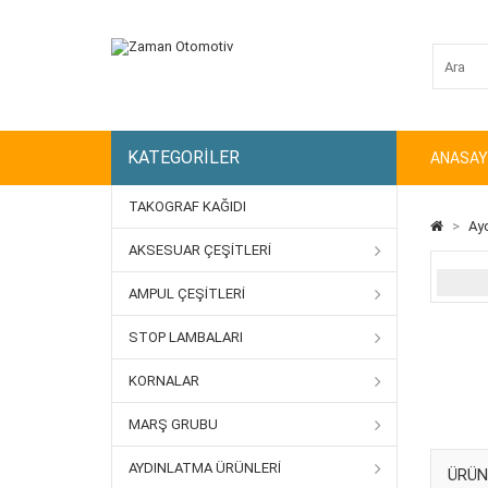
KATEGORILER
ANASAY
TAKOGRAF KAĞIDI
>
Ayd
AKSESUAR ÇEŞITLERI
AMPUL ÇEŞITLERI
STOP LAMBALARI
KORNALAR
MARŞ GRUBU
AYDINLATMA ÜRÜNLERI
ÜRÜN