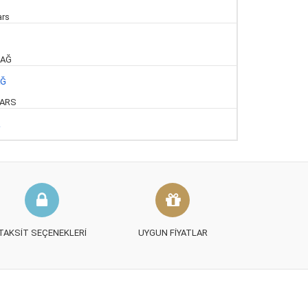
AĞ
.
TAKSIT SEÇENEKLERI
UYGUN FIYATLAR