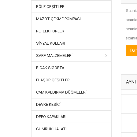
RÖLE ÇEŞITLERI
Scani
MAZOT ÇEKME POMPASI
scania
scania
REFLEKTÖRLER
scania
SINYAL KOLLARI
Dah
SARF MALZEMELERI
BIÇAK SIGORTA
FLAŞÖR ÇEŞITLERI
AYNI
CAM KALDIRMA DÜĞMELERI
DEVRE KESICI
DEPO KAPAKLARI
GÜMRÜK HALATI