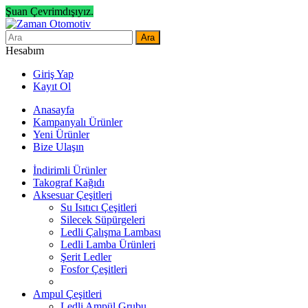
Şuan Çevrimdışıyız.
Ara
Hesabım
Giriş Yap
Kayıt Ol
Anasayfa
Kampanyalı Ürünler
Yeni Ürünler
Bize Ulaşın
İndirimli Ürünler
Takograf Kağıdı
Aksesuar Çeşitleri
Su Isıtıcı Çeşitleri
Silecek Süpürgeleri
Ledli Çalışma Lambası
Ledli Lamba Ürünleri
Şerit Ledler
Fosfor Çeşitleri
Ampul Çeşitleri
Ledli Ampül Grubu