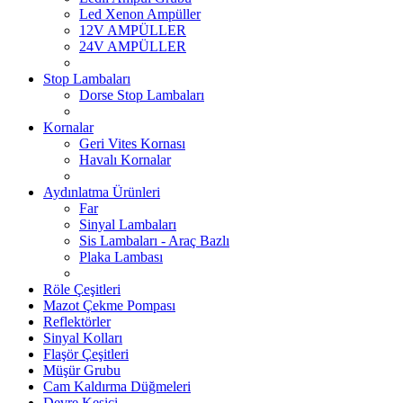
Led Xenon Ampüller
12V AMPÜLLER
24V AMPÜLLER
Stop Lambaları
Dorse Stop Lambaları
Kornalar
Geri Vites Kornası
Havalı Kornalar
Aydınlatma Ürünleri
Far
Sinyal Lambaları
Sis Lambaları - Araç Bazlı
Plaka Lambası
Röle Çeşitleri
Mazot Çekme Pompası
Reflektörler
Sinyal Kolları
Flaşör Çeşitleri
Müşür Grubu
Cam Kaldırma Düğmeleri
Devre Kesici