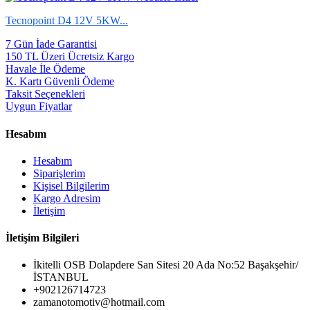
Tecnopoint D4 12V 5KW...
7 Gün İade Garantisi
150 TL Üzeri Ücretsiz Kargo
Havale İle Ödeme
K. Kartı Güvenli Ödeme
Taksit Seçenekleri
Uygun Fiyatlar
Hesabım
Hesabım
Siparişlerim
Kişisel Bilgilerim
Kargo Adresim
İletişim
İletişim Bilgileri
İkitelli OSB Dolapdere San Sitesi 20 Ada No:52 Başakşehir/
İSTANBUL
+902126714723
zamanotomotiv@hotmail.com