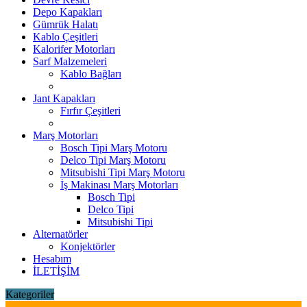
Depo Kapakları
Gümrük Halatı
Kablo Çeşitleri
Kalorifer Motorları
Sarf Malzemeleri
Kablo Bağları
Jant Kapakları
Fırfır Çeşitleri
Marş Motorları
Bosch Tipi Marş Motoru
Delco Tipi Marş Motoru
Mitsubishi Tipi Marş Motoru
İş Makinası Marş Motorları
Bosch Tipi
Delco Tipi
Mitsubishi Tipi
Alternatörler
Konjektörler
Hesabım
İLETİŞİM
Kategoriler