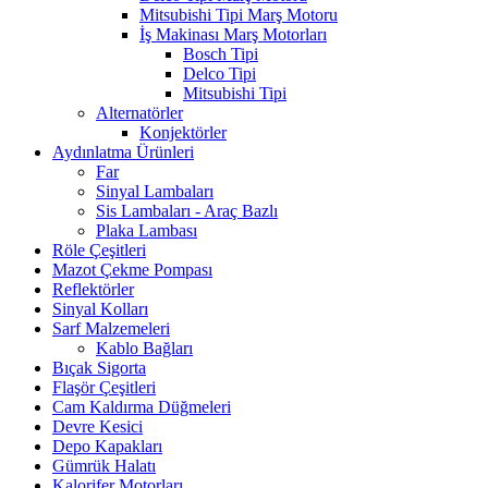
Mitsubishi Tipi Marş Motoru
İş Makinası Marş Motorları
Bosch Tipi
Delco Tipi
Mitsubishi Tipi
Alternatörler
Konjektörler
Aydınlatma Ürünleri
Far
Sinyal Lambaları
Sis Lambaları - Araç Bazlı
Plaka Lambası
Röle Çeşitleri
Mazot Çekme Pompası
Reflektörler
Sinyal Kolları
Sarf Malzemeleri
Kablo Bağları
Bıçak Sigorta
Flaşör Çeşitleri
Cam Kaldırma Düğmeleri
Devre Kesici
Depo Kapakları
Gümrük Halatı
Kalorifer Motorları