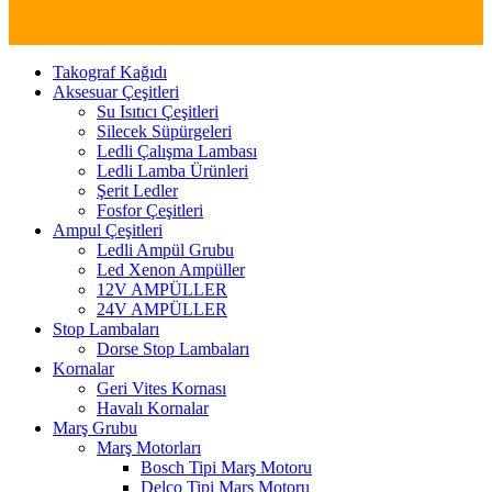
Takograf Kağıdı
Aksesuar Çeşitleri
Su Isıtıcı Çeşitleri
Silecek Süpürgeleri
Ledli Çalışma Lambası
Ledli Lamba Ürünleri
Şerit Ledler
Fosfor Çeşitleri
Ampul Çeşitleri
Ledli Ampül Grubu
Led Xenon Ampüller
12V AMPÜLLER
24V AMPÜLLER
Stop Lambaları
Dorse Stop Lambaları
Kornalar
Geri Vites Kornası
Havalı Kornalar
Marş Grubu
Marş Motorları
Bosch Tipi Marş Motoru
Delco Tipi Marş Motoru