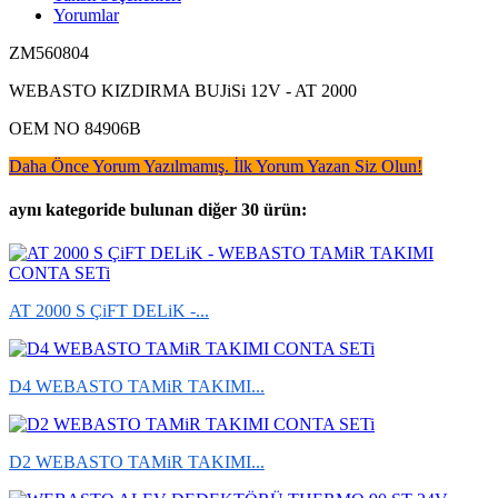
Yorumlar
ZM560804
WEBASTO KIZDIRMA BUJiSi 12V - AT 2000
OEM NO 84906B
Daha Önce Yorum Yazılmamış. İlk Yorum Yazan Siz Olun!
aynı kategoride bulunan diğer 30 ürün:
AT 2000 S ÇiFT DELiK -...
D4 WEBASTO TAMiR TAKIMI...
D2 WEBASTO TAMiR TAKIMI...