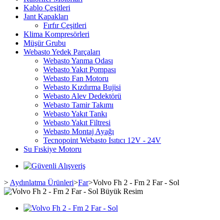
Kablo Çeşitleri
Jant Kapakları
Fırfır Çeşitleri
Klima Kompresörleri
Müşür Grubu
Webasto Yedek Parçaları
Webasto Yanma Odası
Webasto Yakıt Pompası
Webasto Fan Motoru
Webasto Kızdırma Bujisi
Webasto Alev Dedektörü
Webasto Tamir Takımı
Webasto Yakıt Tankı
Webasto Yakıt Filtresi
Webasto Montaj Ayağı
Tecnopoint Webasto Isıtıcı 12V - 24V
Su Fıskiye Motoru
>
Aydınlatma Ürünleri
>
Far
>
Volvo Fh 2 - Fm 2 Far - Sol
Büyük Resim