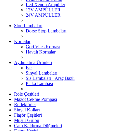
Led Xenon Ampüller
12V AMPÜLLER
24V AMPÜLLER
Stop Lambaları
Dorse Stop Lambaları
Kornalar
Geri Vites Kornası
Havalı Kornalar
Aydınlatma Ürünleri
Far
Sinyal Lambaları
Sis Lambaları - Araç Bazlı
Plaka Lambası
Röle Çeşitleri
Mazot Çekme Pompası
Reflektörler
Sinyal Kolları
Flaşör Çeşitleri
Müşür Grubu
Cam Kaldırma Düğmeleri
Devre Kesici