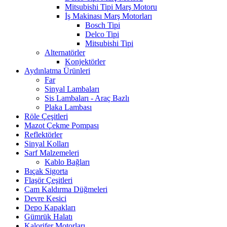
Mitsubishi Tipi Marş Motoru
İş Makinası Marş Motorları
Bosch Tipi
Delco Tipi
Mitsubishi Tipi
Alternatörler
Konjektörler
Aydınlatma Ürünleri
Far
Sinyal Lambaları
Sis Lambaları - Araç Bazlı
Plaka Lambası
Röle Çeşitleri
Mazot Çekme Pompası
Reflektörler
Sinyal Kolları
Sarf Malzemeleri
Kablo Bağları
Bıçak Sigorta
Flaşör Çeşitleri
Cam Kaldırma Düğmeleri
Devre Kesici
Depo Kapakları
Gümrük Halatı
Kalorifer Motorları