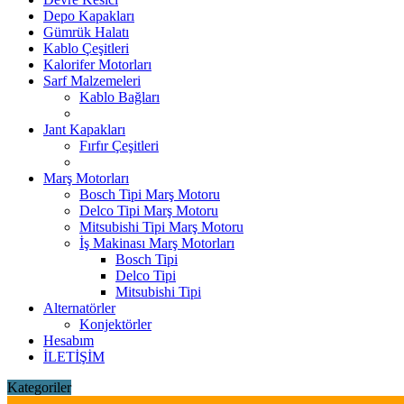
Depo Kapakları
Gümrük Halatı
Kablo Çeşitleri
Kalorifer Motorları
Sarf Malzemeleri
Kablo Bağları
Jant Kapakları
Fırfır Çeşitleri
Marş Motorları
Bosch Tipi Marş Motoru
Delco Tipi Marş Motoru
Mitsubishi Tipi Marş Motoru
İş Makinası Marş Motorları
Bosch Tipi
Delco Tipi
Mitsubishi Tipi
Alternatörler
Konjektörler
Hesabım
İLETİŞİM
Kategoriler