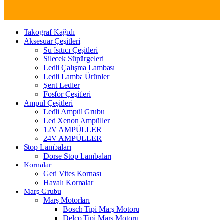
Takograf Kağıdı
Aksesuar Çeşitleri
Su Isıtıcı Çeşitleri
Silecek Süpürgeleri
Ledli Çalışma Lambası
Ledli Lamba Ürünleri
Şerit Ledler
Fosfor Çeşitleri
Ampul Çeşitleri
Ledli Ampül Grubu
Led Xenon Ampüller
12V AMPÜLLER
24V AMPÜLLER
Stop Lambaları
Dorse Stop Lambaları
Kornalar
Geri Vites Kornası
Havalı Kornalar
Marş Grubu
Marş Motorları
Bosch Tipi Marş Motoru
Delco Tipi Marş Motoru