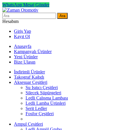
WhatsApp Mesaj Gönder
Ara
Hesabım
Giriş Yap
Kayıt Ol
Anasayfa
Kampanyalı Ürünler
Yeni Ürünler
Bize Ulaşın
İndirimli Ürünler
Takograf Kağıdı
Aksesuar Çeşitleri
Su Isıtıcı Çeşitleri
Silecek Süpürgeleri
Ledli Çalışma Lambası
Ledli Lamba Ürünleri
Şerit Ledler
Fosfor Çeşitleri
Ampul Çeşitleri
Ledli Ampül Grubu