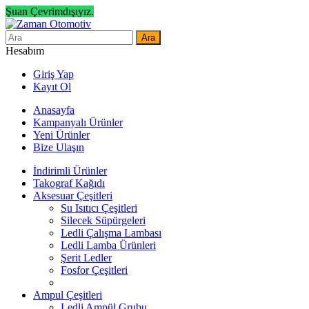
Şuan Çevrimdışıyız.
Ara
Hesabım
Giriş Yap
Kayıt Ol
Anasayfa
Kampanyalı Ürünler
Yeni Ürünler
Bize Ulaşın
İndirimli Ürünler
Takograf Kağıdı
Aksesuar Çeşitleri
Su Isıtıcı Çeşitleri
Silecek Süpürgeleri
Ledli Çalışma Lambası
Ledli Lamba Ürünleri
Şerit Ledler
Fosfor Çeşitleri
Ampul Çeşitleri
Ledli Ampül Grubu