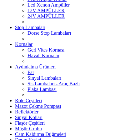
Led Xenon Ampüller
12V AMPÜLLER
24V AMPÜLLER
Stop Lambaları
Dorse Stop Lambaları
Kornalar
Geri Vites Kornası
Havalı Kornalar
Aydınlatma Ürünleri
Far
Sinyal Lambaları
Sis Lambaları - Araç Bazlı
Plaka Lambası
Röle Çeşitleri
Mazot Çekme Pompası
Reflektörler
Sinyal Kolları
Flaşör Çeşitleri
Müşür Grubu
Cam Kaldırma Düğmeleri
Devre Kesici