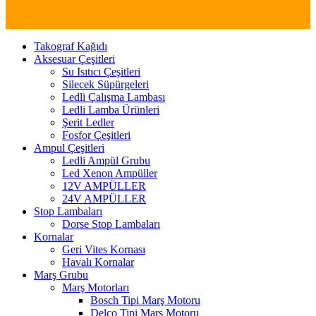
Takograf Kağıdı
Aksesuar Çeşitleri
Su Isıtıcı Çeşitleri
Silecek Süpürgeleri
Ledli Çalışma Lambası
Ledli Lamba Ürünleri
Şerit Ledler
Fosfor Çeşitleri
Ampul Çeşitleri
Ledli Ampül Grubu
Led Xenon Ampüller
12V AMPÜLLER
24V AMPÜLLER
Stop Lambaları
Dorse Stop Lambaları
Kornalar
Geri Vites Kornası
Havalı Kornalar
Marş Grubu
Marş Motorları
Bosch Tipi Marş Motoru
Delco Tipi Marş Motoru