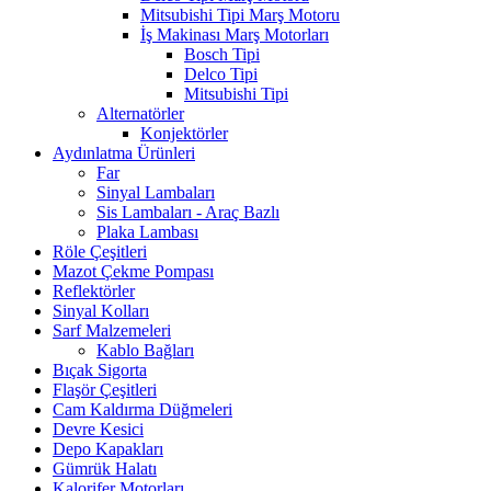
Mitsubishi Tipi Marş Motoru
İş Makinası Marş Motorları
Bosch Tipi
Delco Tipi
Mitsubishi Tipi
Alternatörler
Konjektörler
Aydınlatma Ürünleri
Far
Sinyal Lambaları
Sis Lambaları - Araç Bazlı
Plaka Lambası
Röle Çeşitleri
Mazot Çekme Pompası
Reflektörler
Sinyal Kolları
Sarf Malzemeleri
Kablo Bağları
Bıçak Sigorta
Flaşör Çeşitleri
Cam Kaldırma Düğmeleri
Devre Kesici
Depo Kapakları
Gümrük Halatı
Kalorifer Motorları