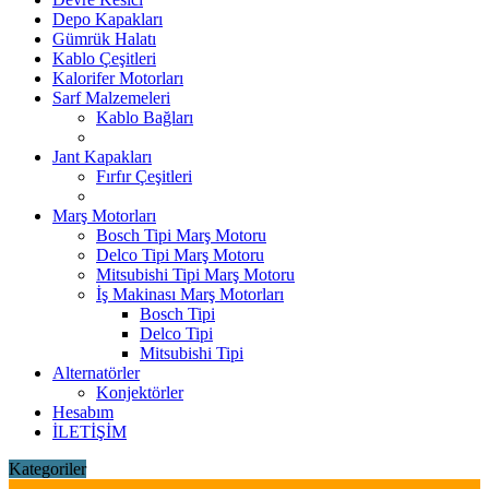
Depo Kapakları
Gümrük Halatı
Kablo Çeşitleri
Kalorifer Motorları
Sarf Malzemeleri
Kablo Bağları
Jant Kapakları
Fırfır Çeşitleri
Marş Motorları
Bosch Tipi Marş Motoru
Delco Tipi Marş Motoru
Mitsubishi Tipi Marş Motoru
İş Makinası Marş Motorları
Bosch Tipi
Delco Tipi
Mitsubishi Tipi
Alternatörler
Konjektörler
Hesabım
İLETİŞİM
Kategoriler