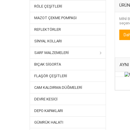
ÜRÜN
RÖLE ÇEŞITLERI
MAZOT ÇEKME POMPASI
MİNİ B
seçene
REFLEKTÖRLER
Dah
SINYAL KOLLARI
SARF MALZEMELERI
BIÇAK SIGORTA
AYNI
FLAŞÖR ÇEŞITLERI
CAM KALDIRMA DÜĞMELERI
DEVRE KESICI
DEPO KAPAKLARI
GÜMRÜK HALATI