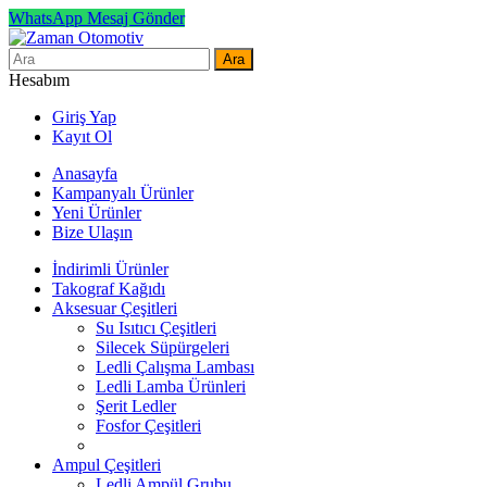
WhatsApp Mesaj Gönder
Ara
Hesabım
Giriş Yap
Kayıt Ol
Anasayfa
Kampanyalı Ürünler
Yeni Ürünler
Bize Ulaşın
İndirimli Ürünler
Takograf Kağıdı
Aksesuar Çeşitleri
Su Isıtıcı Çeşitleri
Silecek Süpürgeleri
Ledli Çalışma Lambası
Ledli Lamba Ürünleri
Şerit Ledler
Fosfor Çeşitleri
Ampul Çeşitleri
Ledli Ampül Grubu