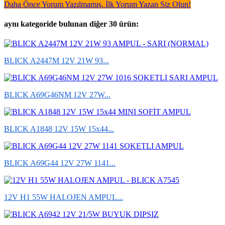
Daha Önce Yorum Yazılmamış. İlk Yorum Yazan Siz Olun!
aynı kategoride bulunan diğer 30 ürün:
BLICK A2447M 12V 21W 93...
BLICK A69G46NM 12V 27W...
BLICK A1848 12V 15W 15x44...
BLICK A69G44 12V 27W 1141...
12V H1 55W HALOJEN AMPUL...