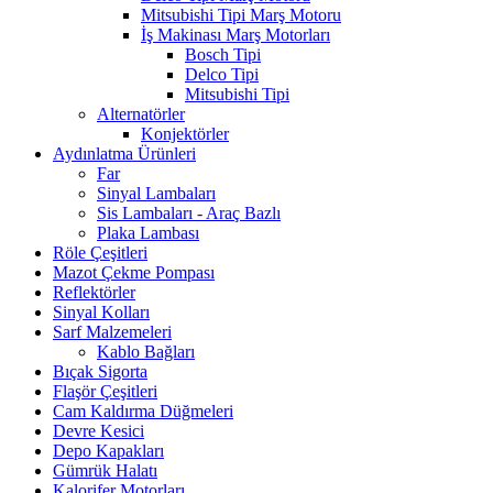
Mitsubishi Tipi Marş Motoru
İş Makinası Marş Motorları
Bosch Tipi
Delco Tipi
Mitsubishi Tipi
Alternatörler
Konjektörler
Aydınlatma Ürünleri
Far
Sinyal Lambaları
Sis Lambaları - Araç Bazlı
Plaka Lambası
Röle Çeşitleri
Mazot Çekme Pompası
Reflektörler
Sinyal Kolları
Sarf Malzemeleri
Kablo Bağları
Bıçak Sigorta
Flaşör Çeşitleri
Cam Kaldırma Düğmeleri
Devre Kesici
Depo Kapakları
Gümrük Halatı
Kalorifer Motorları