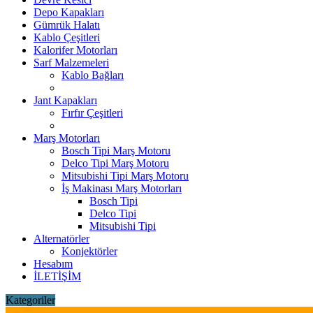
Depo Kapakları
Gümrük Halatı
Kablo Çeşitleri
Kalorifer Motorları
Sarf Malzemeleri
Kablo Bağları
Jant Kapakları
Fırfır Çeşitleri
Marş Motorları
Bosch Tipi Marş Motoru
Delco Tipi Marş Motoru
Mitsubishi Tipi Marş Motoru
İş Makinası Marş Motorları
Bosch Tipi
Delco Tipi
Mitsubishi Tipi
Alternatörler
Konjektörler
Hesabım
İLETİŞİM
Kategoriler