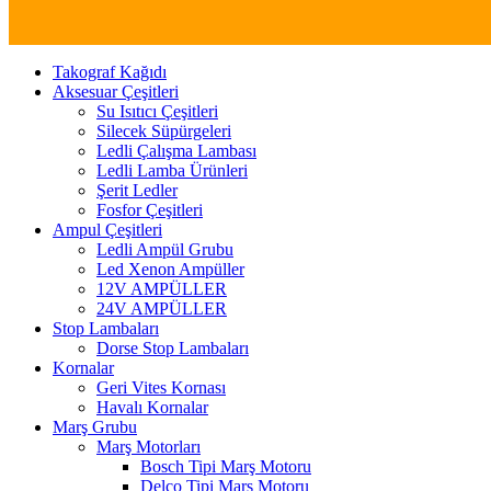
Takograf Kağıdı
Aksesuar Çeşitleri
Su Isıtıcı Çeşitleri
Silecek Süpürgeleri
Ledli Çalışma Lambası
Ledli Lamba Ürünleri
Şerit Ledler
Fosfor Çeşitleri
Ampul Çeşitleri
Ledli Ampül Grubu
Led Xenon Ampüller
12V AMPÜLLER
24V AMPÜLLER
Stop Lambaları
Dorse Stop Lambaları
Kornalar
Geri Vites Kornası
Havalı Kornalar
Marş Grubu
Marş Motorları
Bosch Tipi Marş Motoru
Delco Tipi Marş Motoru