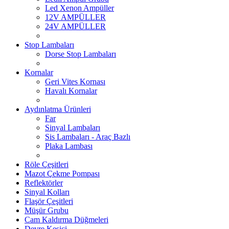
Led Xenon Ampüller
12V AMPÜLLER
24V AMPÜLLER
Stop Lambaları
Dorse Stop Lambaları
Kornalar
Geri Vites Kornası
Havalı Kornalar
Aydınlatma Ürünleri
Far
Sinyal Lambaları
Sis Lambaları - Araç Bazlı
Plaka Lambası
Röle Çeşitleri
Mazot Çekme Pompası
Reflektörler
Sinyal Kolları
Flaşör Çeşitleri
Müşür Grubu
Cam Kaldırma Düğmeleri
Devre Kesici