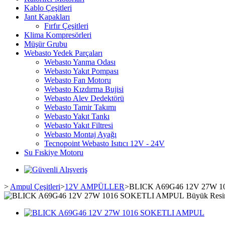
Kablo Çeşitleri
Jant Kapakları
Fırfır Çeşitleri
Klima Kompresörleri
Müşür Grubu
Webasto Yedek Parçaları
Webasto Yanma Odası
Webasto Yakıt Pompası
Webasto Fan Motoru
Webasto Kızdırma Bujisi
Webasto Alev Dedektörü
Webasto Tamir Takımı
Webasto Yakıt Tankı
Webasto Yakıt Filtresi
Webasto Montaj Ayağı
Tecnopoint Webasto Isıtıcı 12V - 24V
Su Fıskiye Motoru
>
Ampul Çeşitleri
>
12V AMPÜLLER
>
BLICK A69G46 12V 27W 
Büyük Res