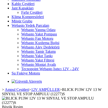
Kablo Çeşitleri
Jant Kapakları
Fırfır Çeşitleri
Klima Kompresörleri
Müşür Grubu
Webasto Yedek Parçaları
Webasto Yanma Odası
Webasto Yakıt Pompası
Webasto Fan Motoru
Webasto Kızdırma Bujisi
Webasto Alev Dedektörü
Webasto Tamir Takımı
Webasto Yakıt Tankı
Webasto Yakıt Filtresi
Webasto Montaj Ayağı
Tecnopoint Webasto Isıtıcı 12V - 24V
Su Fıskiye Motoru
>
Ampul Çeşitleri
>
12V AMPÜLLER
>
BLICK P13W 12V 13 W
SINYAL VE STOP AMPULU (12277)S
Büyük Resim