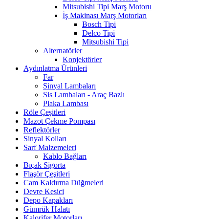
Mitsubishi Tipi Marş Motoru
İş Makinası Marş Motorları
Bosch Tipi
Delco Tipi
Mitsubishi Tipi
Alternatörler
Konjektörler
Aydınlatma Ürünleri
Far
Sinyal Lambaları
Sis Lambaları - Araç Bazlı
Plaka Lambası
Röle Çeşitleri
Mazot Çekme Pompası
Reflektörler
Sinyal Kolları
Sarf Malzemeleri
Kablo Bağları
Bıçak Sigorta
Flaşör Çeşitleri
Cam Kaldırma Düğmeleri
Devre Kesici
Depo Kapakları
Gümrük Halatı
Kalorifer Motorları