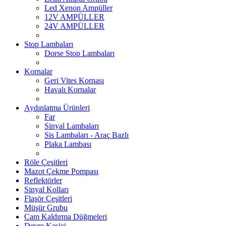
Led Xenon Ampüller
12V AMPÜLLER
24V AMPÜLLER
Stop Lambaları
Dorse Stop Lambaları
Kornalar
Geri Vites Kornası
Havalı Kornalar
Aydınlatma Ürünleri
Far
Sinyal Lambaları
Sis Lambaları - Araç Bazlı
Plaka Lambası
Röle Çeşitleri
Mazot Çekme Pompası
Reflektörler
Sinyal Kolları
Flaşör Çeşitleri
Müşür Grubu
Cam Kaldırma Düğmeleri
Devre Kesici