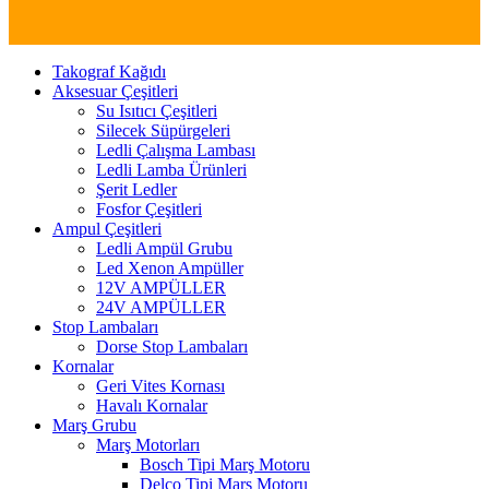
Takograf Kağıdı
Aksesuar Çeşitleri
Su Isıtıcı Çeşitleri
Silecek Süpürgeleri
Ledli Çalışma Lambası
Ledli Lamba Ürünleri
Şerit Ledler
Fosfor Çeşitleri
Ampul Çeşitleri
Ledli Ampül Grubu
Led Xenon Ampüller
12V AMPÜLLER
24V AMPÜLLER
Stop Lambaları
Dorse Stop Lambaları
Kornalar
Geri Vites Kornası
Havalı Kornalar
Marş Grubu
Marş Motorları
Bosch Tipi Marş Motoru
Delco Tipi Marş Motoru