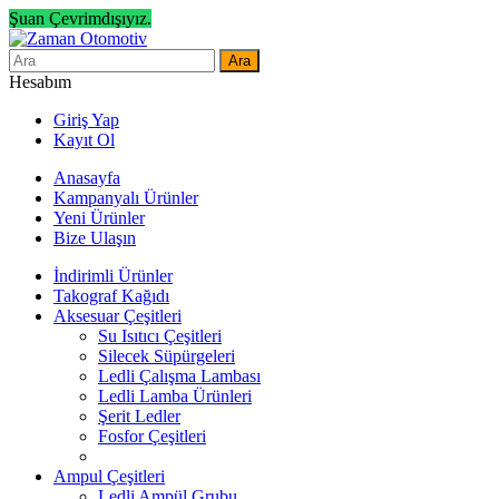
Şuan Çevrimdışıyız.
Ara
Hesabım
Giriş Yap
Kayıt Ol
Anasayfa
Kampanyalı Ürünler
Yeni Ürünler
Bize Ulaşın
İndirimli Ürünler
Takograf Kağıdı
Aksesuar Çeşitleri
Su Isıtıcı Çeşitleri
Silecek Süpürgeleri
Ledli Çalışma Lambası
Ledli Lamba Ürünleri
Şerit Ledler
Fosfor Çeşitleri
Ampul Çeşitleri
Ledli Ampül Grubu