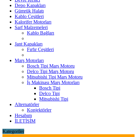
Depo Kapakları
Gümrük Halatı
Kablo Çeşitleri
Kalorifer Motorları
Sarf Malzemeleri
Kablo Bağları
Jant Kapakları
Fırfır Çeşitleri
Marş Motorları
Bosch Tipi Marş Motoru
Delco Tipi Marş Motoru
Mitsubishi Tipi Marş Motoru
İş Makinası Marş Motorları
Bosch Tipi
Delco Tipi
Mitsubishi Tipi
Alternatörler
Konjektörler
Hesabım
İLETİŞİM
Kategoriler