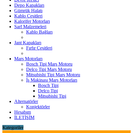
Depo Kapakları
Gümrük Halatı
Kablo Çeşitleri
Kalorifer Motorları
Sarf Malzemeleri
Kablo Bağları
Jant Kapakları
Fırfır Çeşitleri
Marş Motorları
Bosch Tipi Marş Motoru
Delco Tipi Marş Motoru
Mitsubishi Tipi Marş Motoru
İş Makinası Marş Motorları
Bosch Tipi
Delco Tipi
Mitsubishi Tipi
Alternatörler
Konjektörler
Hesabım
İLETİŞİM
Kategoriler