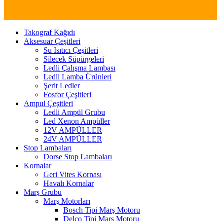
Takograf Kağıdı
Aksesuar Çeşitleri
Su Isıtıcı Çeşitleri
Silecek Süpürgeleri
Ledli Çalışma Lambası
Ledli Lamba Ürünleri
Şerit Ledler
Fosfor Çeşitleri
Ampul Çeşitleri
Ledli Ampül Grubu
Led Xenon Ampüller
12V AMPÜLLER
24V AMPÜLLER
Stop Lambaları
Dorse Stop Lambaları
Kornalar
Geri Vites Kornası
Havalı Kornalar
Marş Grubu
Marş Motorları
Bosch Tipi Marş Motoru
Delco Tipi Marş Motoru