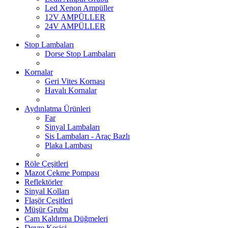
Led Xenon Ampüller
12V AMPÜLLER
24V AMPÜLLER
Stop Lambaları
Dorse Stop Lambaları
Kornalar
Geri Vites Kornası
Havalı Kornalar
Aydınlatma Ürünleri
Far
Sinyal Lambaları
Sis Lambaları - Araç Bazlı
Plaka Lambası
Röle Çeşitleri
Mazot Çekme Pompası
Reflektörler
Sinyal Kolları
Flaşör Çeşitleri
Müşür Grubu
Cam Kaldırma Düğmeleri
Devre Kesici