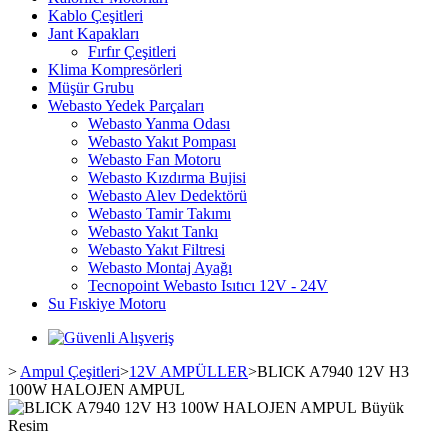
Kablo Çeşitleri
Jant Kapakları
Fırfır Çeşitleri
Klima Kompresörleri
Müşür Grubu
Webasto Yedek Parçaları
Webasto Yanma Odası
Webasto Yakıt Pompası
Webasto Fan Motoru
Webasto Kızdırma Bujisi
Webasto Alev Dedektörü
Webasto Tamir Takımı
Webasto Yakıt Tankı
Webasto Yakıt Filtresi
Webasto Montaj Ayağı
Tecnopoint Webasto Isıtıcı 12V - 24V
Su Fıskiye Motoru
>
Ampul Çeşitleri
>
12V AMPÜLLER
>
BLICK A7940 12V H3
100W HALOJEN AMPUL
Büyük
Resim