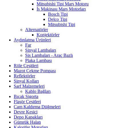
Mitsubishi Tipi Marş Motoru
İş Makinası Marş Motorları
Bosch Tipi
Delco Tipi
Mitsubishi Tipi
Alternatörler
Konjektörler
Aydınlatma Ürünleri
Far
Sinyal Lambaları
Sis Lambaları - Araç Bazlı
Plaka Lambası
Röle Çeşitleri
Mazot Çekme Pompası
Reflektörler
Sinyal Kolları
Sarf Malzemeleri
Kablo Bağları
Bıçak Sigorta
Flaşör Çeşitleri
Cam Kaldırma Düğmeleri
Devre Kesici
Depo Kapakları
Gümrük Halatı
Kalorifer Motorları