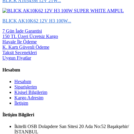
BLICK A10343M 12V 21W...
BLICK AK10K62 12V H3 100W...
7 Gün İade Garantisi
150 TL Üzeri Ücretsiz Kargo
Havale İle Ödeme
K. Kartı Güvenli Ödeme
Taksit Seçenekleri
Uygun Fiyatlar
Hesabım
Hesabım
Siparişlerim
Kişisel Bilgilerim
Kargo Adresim
İletişim
İletişim Bilgileri
İkitelli OSB Dolapdere San Sitesi 20 Ada No:52 Başakşehir/
İSTANBUL