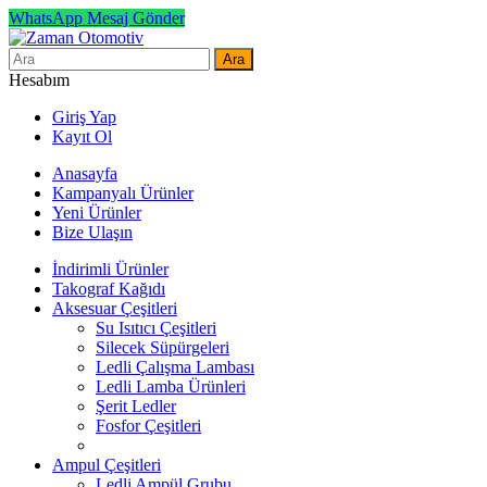
WhatsApp Mesaj Gönder
Ara
Hesabım
Giriş Yap
Kayıt Ol
Anasayfa
Kampanyalı Ürünler
Yeni Ürünler
Bize Ulaşın
İndirimli Ürünler
Takograf Kağıdı
Aksesuar Çeşitleri
Su Isıtıcı Çeşitleri
Silecek Süpürgeleri
Ledli Çalışma Lambası
Ledli Lamba Ürünleri
Şerit Ledler
Fosfor Çeşitleri
Ampul Çeşitleri
Ledli Ampül Grubu