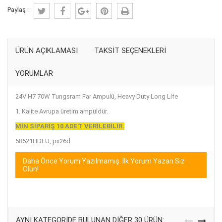
Paylaş :
ÜRÜN AÇIKLAMASI
TAKSIT SEÇENEKLERI
YORUMLAR
24V H7 70W Tungsram Far Ampulü, Heavy Duty Long Life
1. Kalite Avrupa üretim ampüldür.
MİN SİPARİŞ 10 ADET VERİLEBİLİR.
58521HDLU, px26d
Daha Önce Yorum Yazılmamış. İlk Yorum Yazan Siz
Olun!
AYNI KATEGORIDE BULUNAN DIĞER 30 ÜRÜN: