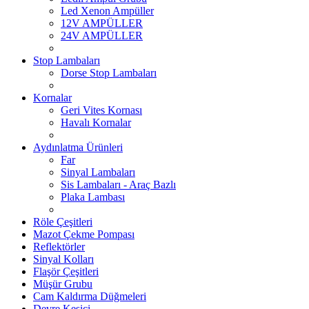
Led Xenon Ampüller
12V AMPÜLLER
24V AMPÜLLER
Stop Lambaları
Dorse Stop Lambaları
Kornalar
Geri Vites Kornası
Havalı Kornalar
Aydınlatma Ürünleri
Far
Sinyal Lambaları
Sis Lambaları - Araç Bazlı
Plaka Lambası
Röle Çeşitleri
Mazot Çekme Pompası
Reflektörler
Sinyal Kolları
Flaşör Çeşitleri
Müşür Grubu
Cam Kaldırma Düğmeleri
Devre Kesici