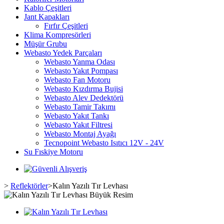
Kablo Çeşitleri
Jant Kapakları
Fırfır Çeşitleri
Klima Kompresörleri
Müşür Grubu
Webasto Yedek Parçaları
Webasto Yanma Odası
Webasto Yakıt Pompası
Webasto Fan Motoru
Webasto Kızdırma Bujisi
Webasto Alev Dedektörü
Webasto Tamir Takımı
Webasto Yakıt Tankı
Webasto Yakıt Filtresi
Webasto Montaj Ayağı
Tecnopoint Webasto Isıtıcı 12V - 24V
Su Fıskiye Motoru
>
Reflektörler
>
Kalın Yazılı Tır Levhası
Büyük Resim