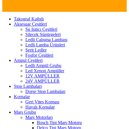
Takograf Kağıdı
Aksesuar Çeşitleri
Su Isıtıcı Çeşitleri
Silecek Süpürgeleri
Ledli Çalışma Lambası
Ledli Lamba Ürünleri
Şerit Ledler
Fosfor Çeşitleri
Ampul Çeşitleri
Ledli Ampül Grubu
Led Xenon Ampüller
12V AMPÜLLER
24V AMPÜLLER
Stop Lambaları
Dorse Stop Lambaları
Kornalar
Geri Vites Kornası
Havalı Kornalar
Marş Grubu
Marş Motorları
Bosch Tipi Marş Motoru
Delco Tipi Marş Motoru