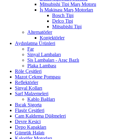
Mitsubishi Tipi Marş Motoru
İş Makinası Marş Motorları
Bosch Tipi
Delco Tipi
Mitsubishi Tipi
Alternatörler
Konjektörler
Aydınlatma Ürünleri
Far
Sinyal Lambaları
Sis Lambaları - Araç Bazlı
Plaka Lambası
Röle Çeşitleri
Mazot Çekme Pompası
Reflektörler
Sinyal Kolları
Sarf Malzemeleri
Kablo Bağları
Bıçak Sigorta
Flaşör Çeşitleri
Cam Kaldırma Düğmeleri
Devre Kesici
Depo Kapakları
Gümrük Halatı
Kalorifer Motorları