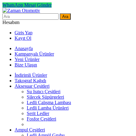
WhatsApp Mesaj Gönder
Ara
Hesabım
Giriş Yap
Kayıt Ol
Anasayfa
Kampanyalı Ürünler
Yeni Ürünler
Bize Ulaşın
İndirimli Ürünler
Takograf Kağıdı
Aksesuar Çeşitleri
Su Isıtıcı Çeşitleri
Silecek Süpürgeleri
Ledli Çalışma Lambası
Ledli Lamba Ürünleri
Şerit Ledler
Fosfor Çeşitleri
Ampul Çeşitleri
Ledli Ampül Grubu