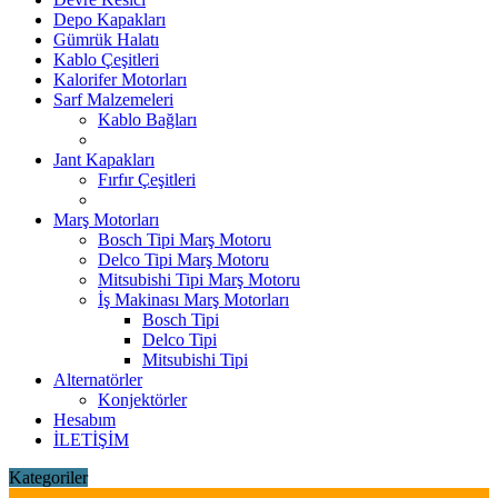
Depo Kapakları
Gümrük Halatı
Kablo Çeşitleri
Kalorifer Motorları
Sarf Malzemeleri
Kablo Bağları
Jant Kapakları
Fırfır Çeşitleri
Marş Motorları
Bosch Tipi Marş Motoru
Delco Tipi Marş Motoru
Mitsubishi Tipi Marş Motoru
İş Makinası Marş Motorları
Bosch Tipi
Delco Tipi
Mitsubishi Tipi
Alternatörler
Konjektörler
Hesabım
İLETİŞİM
Kategoriler