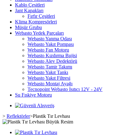
Kablo Çeşitleri
Jant Kapakları
Fırfır Çeşitleri
Klima Kompresörleri
Müşür Grubu
Webasto Yedek Parçaları
Webasto Yanma Odası
Webasto Yakıt Pompası
Webasto Fan Motoru
Webasto Kızdırma Bujisi
Webasto Alev Dedektörü
Webasto Tamir Takımı
Webasto Yakıt Tankı
Webasto Yakıt Filtresi
Webasto Montaj Ayağı
Tecnopoint Webasto Isıtıcı 12V - 24V
Su Fıskiye Motoru
>
Reflektörler
>
Plastik Tır Levhası
Büyük Resim