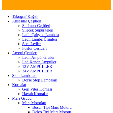
Takograf Kağıdı
Aksesuar Çeşitleri
Su Isıtıcı Çeşitleri
Silecek Süpürgeleri
Ledli Çalışma Lambası
Ledli Lamba Ürünleri
Şerit Ledler
Fosfor Çeşitleri
Ampul Çeşitleri
Ledli Ampül Grubu
Led Xenon Ampüller
12V AMPÜLLER
24V AMPÜLLER
Stop Lambaları
Dorse Stop Lambaları
Kornalar
Geri Vites Kornası
Havalı Kornalar
Marş Grubu
Marş Motorları
Bosch Tipi Marş Motoru
Delco Tipi Marş Motoru