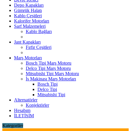
Depo Kapakları
Gümrük Halatı
Kablo Çeşitleri
Kalorifer Motorları
Sarf Malzemeleri
Kablo Bağları
Jant Kapakları
Fırfır Çeşitleri
Marş Motorları
Bosch Tipi Marş Motoru
Delco Tipi Marş Motoru
Mitsubishi Tipi Marş Motoru
İş Makinası Marş Motorları
Bosch Tipi
Delco Tipi
Mitsubishi Tipi
Alternatörler
Konjektörler
Hesabım
İLETİŞİM
Kategoriler