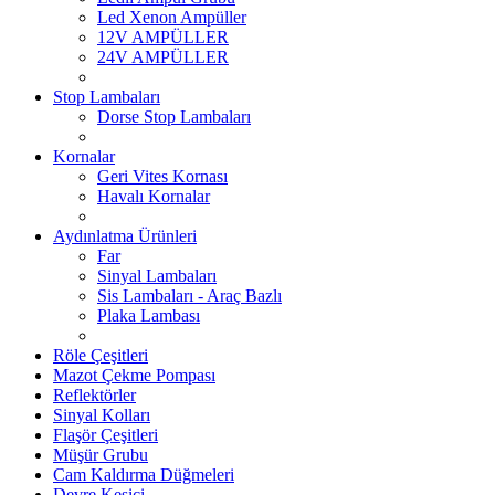
Led Xenon Ampüller
12V AMPÜLLER
24V AMPÜLLER
Stop Lambaları
Dorse Stop Lambaları
Kornalar
Geri Vites Kornası
Havalı Kornalar
Aydınlatma Ürünleri
Far
Sinyal Lambaları
Sis Lambaları - Araç Bazlı
Plaka Lambası
Röle Çeşitleri
Mazot Çekme Pompası
Reflektörler
Sinyal Kolları
Flaşör Çeşitleri
Müşür Grubu
Cam Kaldırma Düğmeleri
Devre Kesici