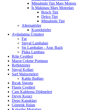
Mitsubishi Tipi Marş Motoru
İş Makinası Marş Motorları
Bosch Tipi
Delco Tipi
Mitsubishi Tipi
Alternatörler
Konjektörler
Aydınlatma Ürünleri
Far
Sinyal Lambaları
Sis Lambaları - Araç Bazlı
Plaka Lambası
Röle Çeşitleri
Mazot Çekme Pompası
Reflektörler
Sinyal Kolları
Sarf Malzemeleri
Kablo Bağları
Bıçak Sigorta
Flaşör Çeşitleri
Cam Kaldırma Düğmeleri
Devre Kesici
Depo Kapakları
Gümrük Halatı
Kalorifer Motorları