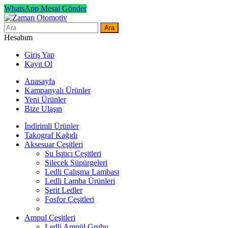
WhatsApp Mesaj Gönder
Ara
Hesabım
Giriş Yap
Kayıt Ol
Anasayfa
Kampanyalı Ürünler
Yeni Ürünler
Bize Ulaşın
İndirimli Ürünler
Takograf Kağıdı
Aksesuar Çeşitleri
Su Isıtıcı Çeşitleri
Silecek Süpürgeleri
Ledli Çalışma Lambası
Ledli Lamba Ürünleri
Şerit Ledler
Fosfor Çeşitleri
Ampul Çeşitleri
Ledli Ampül Grubu